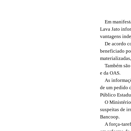
Em manifestaç
Lava Jato info
vantagens inde
De acordo com 
beneficiado po
materializadas
Também são alv
e da OAS.
As informaçõe
de um pedido d
Público Estadu
O Ministério P
suspeitas de i
Bancoop.
A força-tarefa