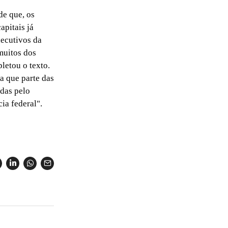
e que, os
apitais já
ecutivos da
muitos dos
letou o texto.
a que parte das
das pelo
ia federal".