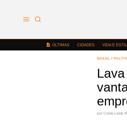
ÚLTIMAS
CIDADES
VIDA E ESTI
BRASIL
/
POLÍTI
Lava
vant
empr
por
Costa Leste 