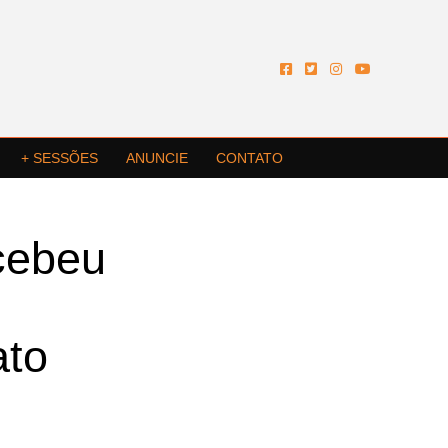
+ SESSÕES
ANUNCIE
CONTATO
cebeu
ato