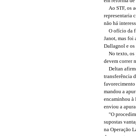
em reforma de s
Ao STF, os adv
representaria c
não há interes
O ofício da fo
Janot, mas foi
Dallagnol e os
No texto, os p
devem correr 
Deltan afirmo
transferência 
favorecimento 
mandou a apura
encaminhou à P
enviou a apuraç
"O procediment
supostas vanta
na Operação La