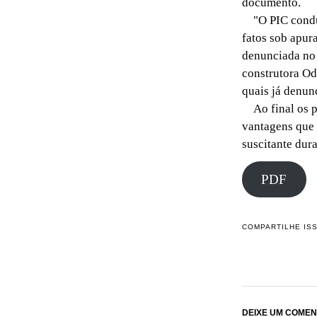
documento.
"O PIC conduz
fatos sob apur
denunciada no 
construtora Od
quais já denun
Ao final os pr
vantagens que 
suscitante dura
PDF
COMPARTILHE IS
DEIXE UM COMEN