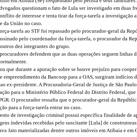
ítio em Atibaia (SP) frequentado pelo petista e seus familiares.
ogados questionam o fato de Lula ser investigado em duas fre
onflito de interesse e tenta tirar da força-tarefa a investigação
se da União no caso.
rça-tarefa ao STF foi repassado pelo procurador-geral da Rep
 assinado pelo coordenador da força-tarefa, o procurador da Re
 outros dez integrantes do grupo.
rocuradores defendem que as duas operações seguem linhas di
normalmente.
u que durante a apuração sobre se houve prejuízo para cooper
de empreendimento da Bancoop para a OAS, surgiram indícios 
ao ex-presidente. A Procuradoria-Geral de Justiça de São Paulo
ção para o Ministério Público Federal do Distrito Federal, que
GR. O procurador ressalta que o procurador-geral da Repúblic
ão para a força-tarefa entrar no caso.
o de investigação criminal possui específica finalidade de a
gens indevidas recebidas pelo suscitante [Lula] de construtoras
va Jato materializadas dentre outros imóveis em Atibaia e em G