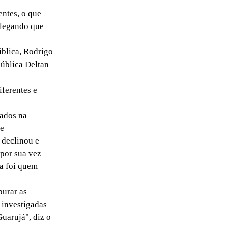
ntes, o que
 alegando que
ública, Rodrigo
pública Deltan
ferentes e
ados na
de
 declinou e
 por sua vez
a foi quem
purar as
 investigadas
uarujá", diz o