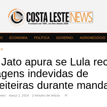
LO
ECONOMIA
POLÍTICA
GOVERNO
AGRONEGÓCIO
CA
 Jato apura se Lula re
agens indevidas de
eiteiras durante mand
News
março 1, 2016
2 minutos de leitura