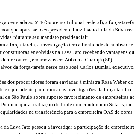
ão enviada ao STF (Supremo Tribunal Federal), a força-taref
rmou que apura se o ex-presidente Luiz Inácio Lula da Silva re
vidas "durante seu mandato presidencial".
a força-tarefa, a investigação tem a finalidade de analisar se 
r construtoras envolvidas na Lava Jato recebendo vantagens q
, dentre outros, em imóveis em Atibaia e Guarujá (SP).
os da força-tarefa nesse caso José Carlos Bumlai, executivo
s dos procuradores foram enviadas à ministra Rosa Weber do 
o ex-presidente para trancar as investigações da força-tarefa e
al de São Paulo sobre suposto favorecimento de empreiteiras ao
úblico apura a situação do tríplex no condomínio Solaris, em 
rregularidades na transferência para a empreiteira OAS de obras
 da Lava Jato passou a investigar a participação da empreitei