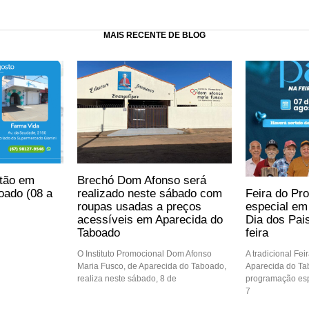
MAIS RECENTE DE BLOG
ntão em
Brechó Dom Afonso será
Feira do Pro
oado (08 a
realizado neste sábado com
especial e
roupas usadas a preços
Dia dos Pai
acessíveis em Aparecida do
feira
Taboado
A tradicional Fei
O Instituto Promocional Dom Afonso
Aparecida do Ta
Maria Fusco, de Aparecida do Taboado,
programação espe
realiza neste sábado, 8 de
7