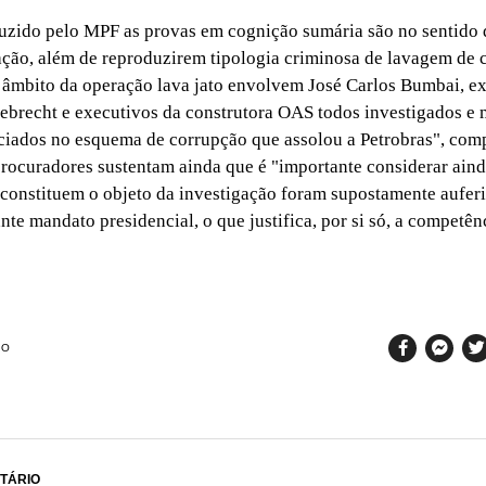
ido pelo MPF as provas em cognição sumária são no sentido d
ação, além de reproduzirem tipologia criminosa de lavagem de c
âmbito da operação lava jato envolvem José Carlos Bumbai, ex
ebrecht e executivos da construtora OAS todos investigados e 
ciados no esquema de corrupção que assolou a Petrobras", comp
ocuradores sustentam ainda que é "importante considerar aind
constituem o objeto da investigação foram supostamente auferi
nte mandato presidencial, o que justifica, por si só, a competênc
SO
TÁRIO