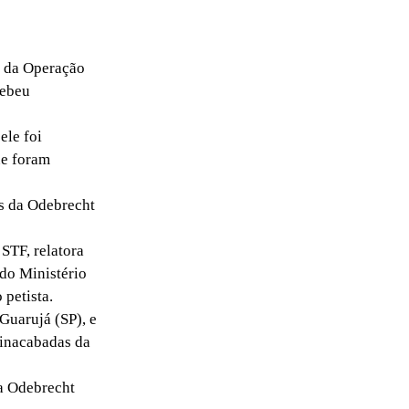
a da Operação
cebeu
ele foi
ue foram
s da Odebrecht
STF, relatora
 do Ministério
 petista.
Guarujá (SP), e
 inacabadas da
ra Odebrecht