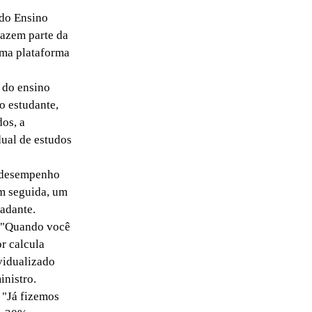
do Ensino
fazem parte da
uma plataforma
 do ensino
o estudante,
dos, a
dual de estudos
o desempenho
em seguida, um
adante.
 "Quando você
or calcula
vidualizado
inistro.
 "Já fizemos