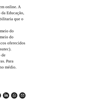
em online. A
o da Educação,
ilitaria que o
 meio do
 meio do
icos oferecidos
sutec).
o de
as. Para
ino médio.