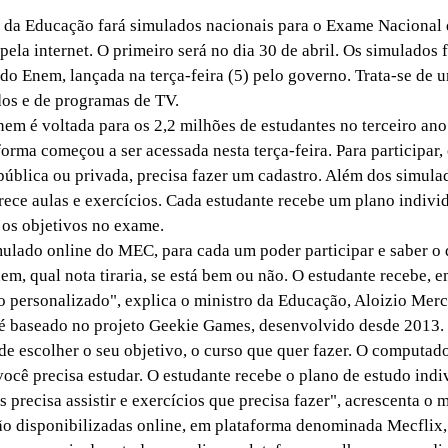
da Educação fará simulados nacionais para o Exame Nacional 
ela internet. O primeiro será no dia 30 de abril. Os simulados 
o Enem, lançada na terça-feira (5) pelo governo. Trata-se de 
dos e de programas de TV.
 é voltada para os 2,2 milhões de estudantes no terceiro ano
orma começou a ser acessada nesta terça-feira. Para participar, 
 pública ou privada, precisa fazer um cadastro. Além dos simula
rece aulas e exercícios. Cada estudante recebe um plano indivi
os objetivos no exame.
lado online do MEC, para cada um poder participar e saber 
nem, qual nota tiraria, se está bem ou não. O estudante recebe, 
o personalizado", explica o ministro da Educação, Aloizio Merc
baseado no projeto Geekie Games, desenvolvido desde 2013.
ode escolher o seu objetivo, o curso que quer fazer. O computad
ocê precisa estudar. O estudante recebe o plano de estudo indi
 precisa assistir e exercícios que precisa fazer", acrescenta o m
 disponibilizadas online, em plataforma denominada Mecflix,