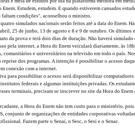
horas e meia de estudos por dia na plataforma melhora em med
 Enem. Estudem, estudem. E quando estiverem cansados estu
 faltam condições", aconselhou o ministro.
atro simulados nacionais serão feitos até a data do Enem. Ha
abril, 25 de junho, 13 de agosto e 8 e 9 de outubro. Os últimos
to da prova e terá dois dias de duração. Não haverá simulado 
 pela internet, a Hora do Enem veiculará diariamente, às 18h,
, comunitários e universitários na televisão em todo o país. Nos
 reprise dos programas. A intenção é possibilitar o acesso daqu
m conexão com a internet.
va para possibilitar o acesso será disponibilizar computadores
institutos federais e algumas instituições privadas. Os estudant
esses terminais, precisam se inscrever no site da Hora do Enem 
dante, a Hora do Enem não tem custo para o ministério, pois 
S, conjunto de organizações de entidades corporativas voltadas
fissional. Fazem parte o Senai, o Sesc, o Sesi e o Senac.