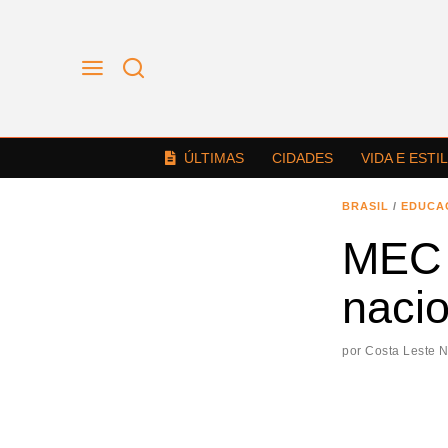
ÚLTIMAS
CIDADES
VIDA E ESTI
BRASIL
/
EDUCA
MEC 
naci
por
Costa Leste 