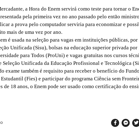
cadante, a Hora do Enem servirá como teste para tornar o En
presentada pela primeira vez no ano passado pelo então ministr
icar a prova pelo computador serviria para economizar e possib
ito mais de uma vez por ano.
 é usada na seleção para vagas em instituições públicas, por
eção Unificada (Sisu), bolsas na educação superior privada por
rsidade para Todos (ProUni) e vagas gratuitas nos cursos técn
e Seleção Unificada da Educação Profissional e Tecnológica (Si
o exame também é requisito para receber o benefício do Fund
Estudantil (Fies) e participar do programa Ciência sem Fronteir
s de 18 anos, o Enem pode ser usado como certificação do ens
SO