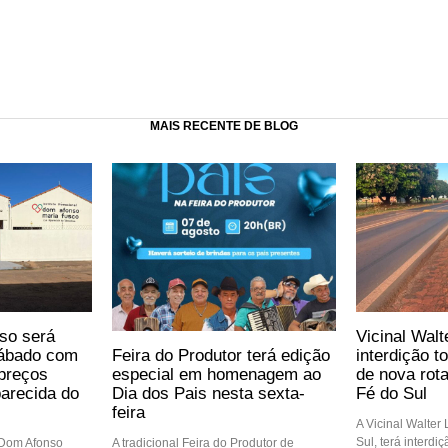
MAIS RECENTE DE BLOG
so será
Vicinal Walt
Feira do Produtor terá edição
sábado com
interdição t
especial em homenagem ao
preços
de nova rot
Dia dos Pais nesta sexta-
arecida do
Fé do Sul
feira
A Vicinal Walter
Sul, terá interdi
A tradicional Feira do Produtor de
 Dom Afonso