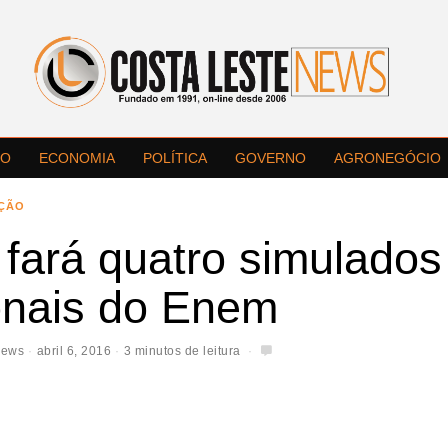
LO
ECONOMIA
POLÍTICA
GOVERNO
AGRONEGÓCIO
ÇÃO
fará quatro simulados
onais do Enem
News
abril 6, 2016
3 minutos de leitura