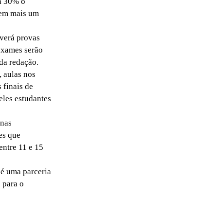
ia 30% o
dem mais um
verá provas
 exames serão
da redação.
 aulas nos
 finais de
eles estudantes
 nas
es que
entre 11 e 15
é uma parceria
 para o