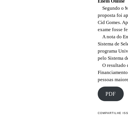
Enem Online
Segundo o Mer
proposta foi a
Cid Gomes. Apl
exame fosse fe
A nota do Enem
Sistema de Sel
programa Unive
pelo Sistema d
O resultado d
Financiamento 
pessoas maiore
PDF
COMPARTILHE IS