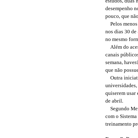
estudos, duas 
desempenho no
pouco, que não
Pelos menos qu
nos dias 30 de 
no mesmo forma
Além do acesso
canais públicos
semana, haverá
que não possue
Outra iniciati
universidades, 
quiserem usar 
de abril.
Segundo Merca
com o Sistema 
treinamento pro