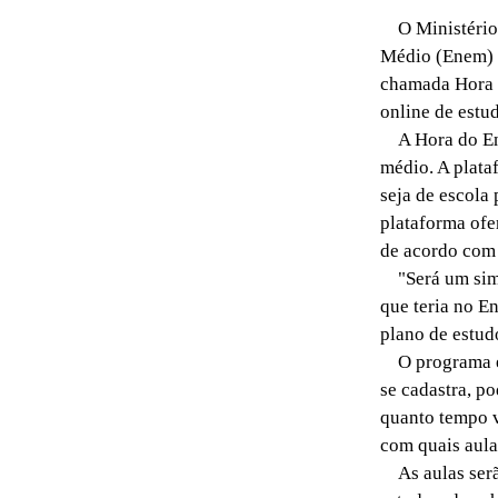
O Ministério 
Médio (Enem) p
chamada Hora d
online de estu
A Hora do Enem
médio. A plataf
seja de escola
plataforma ofe
de acordo com 
"Será um simu
que teria no E
plano de estud
O programa é 
se cadastra, p
quanto tempo v
com quais aulas
As aulas serão