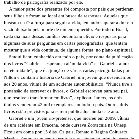
trabalho de psicografia realizado por ele.
A maior parte dos presentes foi composta por pais que perderam
seus filhos e foram ao local em busca de respostas. Aqueles que
buscam na fé a força para seguir a vida, tentando superar a dor e o
vazio deixado pela morte de um ente querido. Por todo o Brasil,
cada dia mais dessas famílias encontram alívio e respostas para
algumas de suas perguntas em cartas psicografadas, que tentam
mostrar que a vida continua, de alguma forma, no plano espiritual.
Stuqui ficou conhecido em todo o país, por conta da publicação
dos livros “Gabriel – esperança além da vida” e “Gabriel – amor
na eternidade”, que é a junção de várias cartas psicografadas por
Nilton e contam a história de Gabriel, um jovem que desencarnou
aos 20 anos, vítima de um acidente automobilístico. “Nunca tive a
pretensão de escrever os livros, o Gabriel escreveu para seu pai,
que resolveu transformar em livro”, explicou. Juntos, os dois
títulos venderam 42 mil exemplares em todo o país. Outros dois
livros estão previstos para serem publicados ainda este ano.
Gabriel é um jovem rio-pretense, que morreu em 2009, vítima
de um acidente em Dracena, onde cursava Zootecnia na Unesp.
Ficou em coma por 13 dias. Os pais, Renato e Regina Colturato
Martins, foram a um centro espírita e receberam a primeira carta do