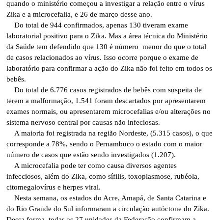
quando o ministério começou a investigar a relação entre o vírus
Zika e a microcefalia, e 26 de março desse ano.
Do total de 944 confirmados, apenas 130 tiveram exame
laboratorial positivo para o Zika. Mas a área técnica do Ministério
da Saúde tem defendido que 130 é número menor do que o total
de casos relacionados ao vírus. Isso ocorre porque o exame de
laboratório para confirmar a ação do Zika não foi feito em todos os
bebês.
Do total de 6.776 casos registrados de bebês com suspeita de
terem a malformação, 1.541 foram descartados por apresentarem
exames normais, ou apresentarem microcefalias e/ou alterações no
sistema nervoso central por causas não infeciosas.
A maioria foi registrada na região Nordeste, (5.315 casos), o que
corresponde a 78%, sendo o Pernambuco o estado com o maior
número de casos que estão sendo investigados (1.207).
A microcefalia pode ter como causa diversos agentes
infecciosos, além do Zika, como sífilis, toxoplasmose, rubéola,
citomegalovírus e herpes viral.
Nesta semana, os estados do Acre, Amapá, de Santa Catarina e
do Rio Grande do Sul informaram a circulação autóctone do Zika.
Dessa forma, todas as 27 unidades da Federação confirmam a