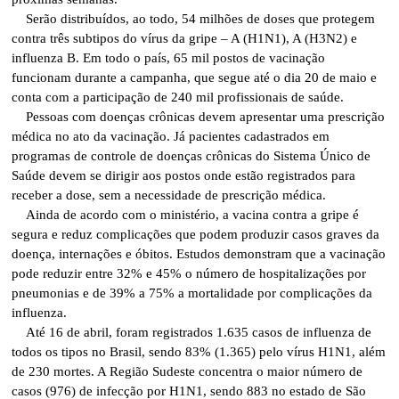
Serão distribuídos, ao todo, 54 milhões de doses que protegem
contra três subtipos do vírus da gripe – A (H1N1), A (H3N2) e
influenza B. Em todo o país, 65 mil postos de vacinação
funcionam durante a campanha, que segue até o dia 20 de maio e
conta com a participação de 240 mil profissionais de saúde.
Pessoas com doenças crônicas devem apresentar uma prescrição
médica no ato da vacinação. Já pacientes cadastrados em
programas de controle de doenças crônicas do Sistema Único de
Saúde devem se dirigir aos postos onde estão registrados para
receber a dose, sem a necessidade de prescrição médica.
Ainda de acordo com o ministério, a vacina contra a gripe é
segura e reduz complicações que podem produzir casos graves da
doença, internações e óbitos. Estudos demonstram que a vacinação
pode reduzir entre 32% e 45% o número de hospitalizações por
pneumonias e de 39% a 75% a mortalidade por complicações da
influenza.
Até 16 de abril, foram registrados 1.635 casos de influenza de
todos os tipos no Brasil, sendo 83% (1.365) pelo vírus H1N1, além
de 230 mortes. A Região Sudeste concentra o maior número de
casos (976) de infecção por H1N1, sendo 883 no estado de São