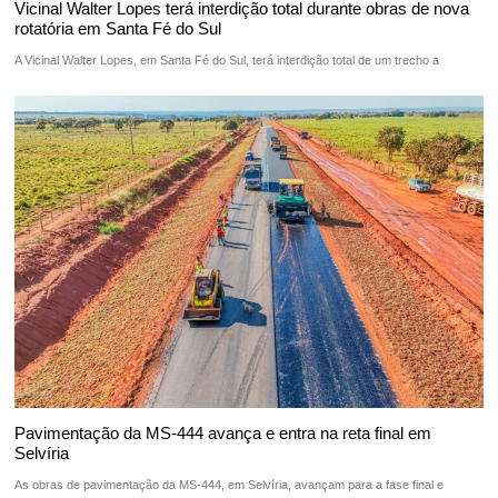
Vicinal Walter Lopes terá interdição total durante obras de nova
rotatória em Santa Fé do Sul
A Vicinal Walter Lopes, em Santa Fé do Sul, terá interdição total de um trecho a
Pavimentação da MS-444 avança e entra na reta final em
Selvíria
As obras de pavimentação da MS-444, em Selvíria, avançam para a fase final e