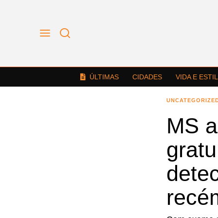
ÚLTIMAS
CIDADES
VIDA E ESTI
UNCATEGORIZE
MS a
gratu
dete
recé