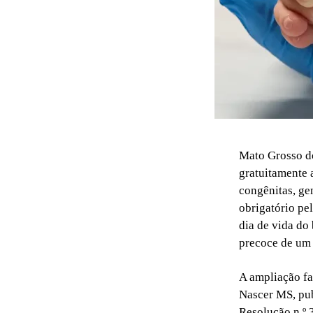
Mato Grosso do
gratuitamente 
congênitas, ge
obrigatório pe
dia de vida do
precoce de um 
A ampliação fa
Nascer MS, pub
Resolução n.º 3