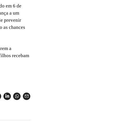
do em 6 de
iança a um
e prevenir
o as chances
arem a
 filhos recebam