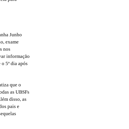
panha Junho
nho, exame
s nos
evar informação
e o 5º dia após
tiza que o
todas as UBSFs
lém disso, as
dos pais e
sequelas