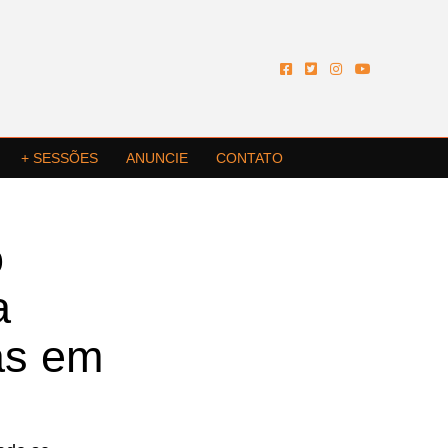
+ SESSÕES
ANUNCIE
CONTATO
o
a
as em