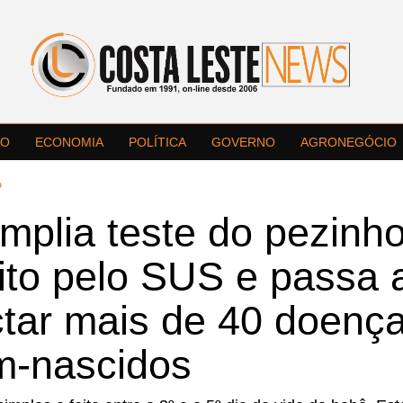
LO
ECONOMIA
POLÍTICA
GOVERNO
AGRONEGÓCIO
D
mplia teste do pezinh
ito pelo SUS e passa 
ctar mais de 40 doenç
m-nascidos