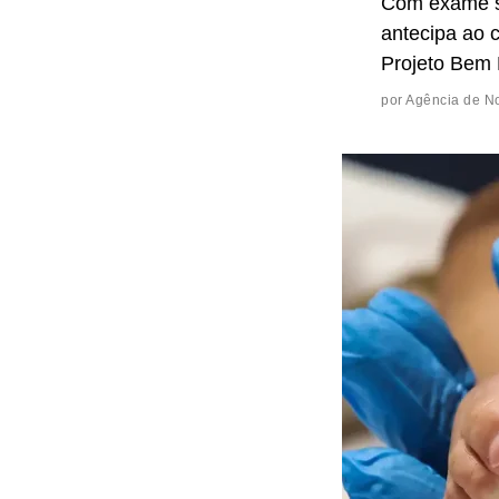
Com exame si
antecipa ao 
Projeto Bem
por
Agência de No