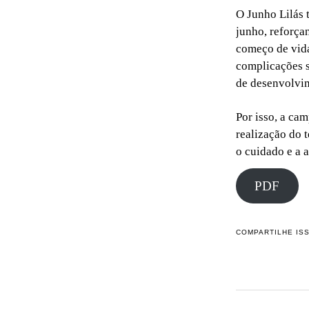
O Junho Lilás
junho, reforça
começo de vida
complicações s
de desenvolvi
Por isso, a ca
realização do 
o cuidado e a 
PDF
COMPARTILHE IS