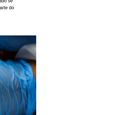
tado se
arte do