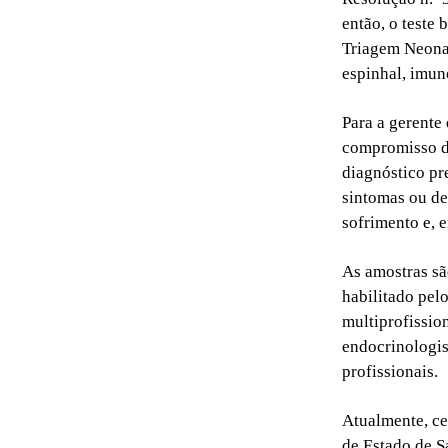
então, o teste
Triagem Neonat
espinhal, imun
Para a gerente
compromisso do
diagnóstico pr
sintomas ou de
sofrimento e, e
As amostras sã
habilitado pe
multiprofissio
endocrinologist
profissionais.
Atualmente, ce
de Estado de S