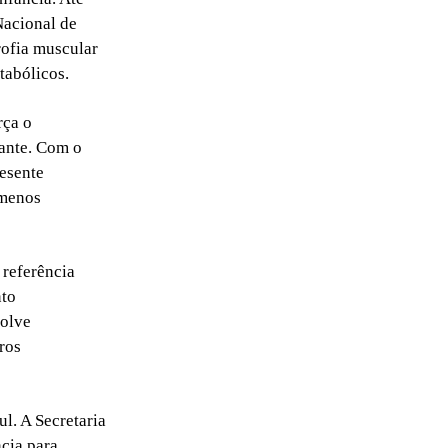
Nacional de
rofia muscular
tabólicos.
rça o
ante. Com o
resente
 menos
 referência
nto
volve
tros
l. A Secretaria
ncia para