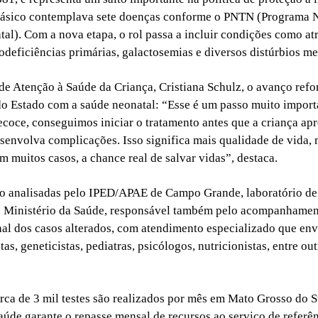
 básico contemplava sete doenças conforme o PNTN (Programa 
al). Com a nova etapa, o rol passa a incluir condições como at
odeficiências primárias, galactosemias e diversos distúrbios me
 de Atenção à Saúde da Criança, Cristiana Schulz, o avanço refo
 Estado com a saúde neonatal: “Esse é um passo muito import
ecoce, conseguimos iniciar o tratamento antes que a criança ap
senvolva complicações. Isso significa mais qualidade de vida,
m muitos casos, a chance real de salvar vidas”, destaca.
o analisadas pelo IPED/APAE de Campo Grande, laboratório de
lo Ministério da Saúde, responsável também pelo acompanhame
nal dos casos alterados, com atendimento especializado que en
as, geneticistas, pediatras, psicólogos, nutricionistas, entre ou
rca de 3 mil testes são realizados por mês em Mato Grosso do Su
aúde garante o repasse mensal de recursos ao serviço de referê