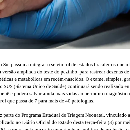
 Sul passou a integrar o seleto rol de estados brasileiros que 
a versão ampliada do teste do pezinho, para rastrear dezenas d
néticas e metabólicas em recém-nascidos. O exame, simples, gra
lo SUS (Sistema Único de Saúde) continuará sendo realizado entr
 bebê e poderá salvar ainda mais vidas ao permitir o diagnóstico
rol que passa de 7 para mais de 40 patologias.
z parte do Programa Estadual de Triagem Neonatal, vinculado 
licado no Diário Oficial do Estado desta terça-feira (3) por me
81, e representa um salto importante na política de proteção à i