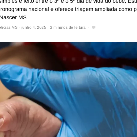
mples e feito entre o 3º e o 5º dia de vida do bebê, Es
cronograma nacional e oferece triagem ampliada como p
 Nascer MS
ticias MS
junho 4, 2025
2 minutos de leitura