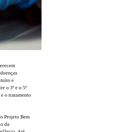
oferecem
e doenças
tuito e
e o 3º e o 5º
 e o tratamento
ao Projeto Bem
io da
nfância. Até