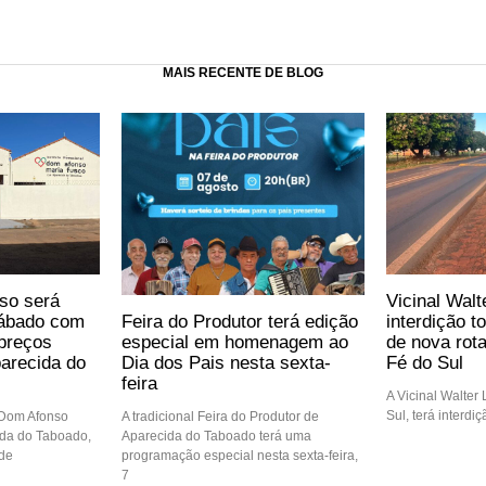
MAIS RECENTE DE BLOG
so será
Vicinal Walt
Feira do Produtor terá edição
sábado com
interdição t
especial em homenagem ao
preços
de nova rot
Dia dos Pais nesta sexta-
arecida do
Fé do Sul
feira
A Vicinal Walter
Sul, terá interdi
A tradicional Feira do Produtor de
 Dom Afonso
Aparecida do Taboado terá uma
ida do Taboado,
programação especial nesta sexta-feira,
 de
7