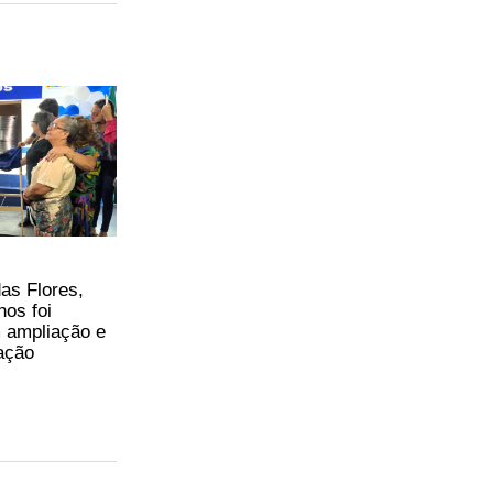
as Flores,
hos foi
 ampliação e
zação