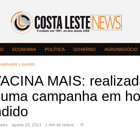
LO
ECONOMIA
POLÍTICA
GOVERNO
AGRONEGÓCIO
TABOADO
/
SAÚDE
ACINA MAIS: realizad
 uma campanha em hor
ndido
News
agosto 25, 2023
1 min de leitura