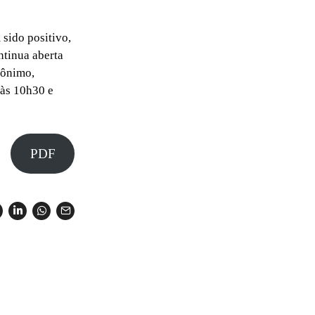
 sido positivo,
ntinua aberta
rônimo,
 às 10h30 e
PDF