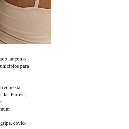
tado lançou o
unicípios para
rreu nesta
m das Flores”,
r
omum.
gripe, covid-