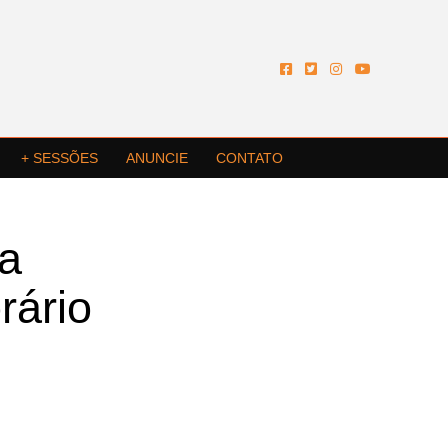
+ SESSÕES
ANUNCIE
CONTATO
a
ário