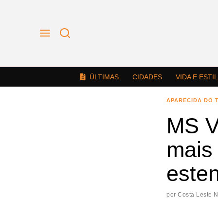
ÚLTIMAS
CIDADES
VIDA E ESTI
APARECIDA DO 
MS V
mais
este
por
Costa Leste 