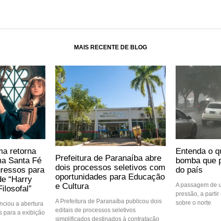
MAIS RECENTE DE BLOG
ma retorna
Entenda o q
Prefeitura de Paranaíba abre
ma Santa Fé
bomba que p
dois processos seletivos com
gressos para
do país
oportunidades para Educação
de “Harry
e Cultura
A passagem de u
ilosofal”
pressão, a partir 
A Prefeitura de Paranaíba publicou dois
sobre o norte
ciou a abertura
editais de processos seletivos
 para a exibição
simplificados destinados à contratação