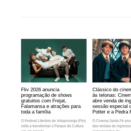
Fliv 2026 anuncia
Clássico do cine
programação de shows
às telonas: Cine
gratuitos com Frejat,
abre venda de in
Falamansa e atrações para
sessão especial 
toda a família
Potter e a Pedra F
O Festival Literário de Votuporanga (Fliv)
O Cinema Santa Fé anun
volta a transformar o Parque da Cultura
das vendas de ingressos