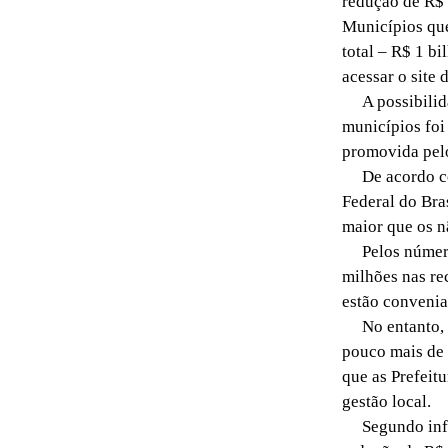
redução de R$ 
Municípios que
total – R$ 1 b
acessar o site
A possibilidad
municípios foi
promovida pel
De acordo com
Federal do Bra
maior que os n
Pelos números
milhões nas re
estão convenia
No entanto, s
pouco mais de 
que as Prefeit
gestão local.
Segundo infor