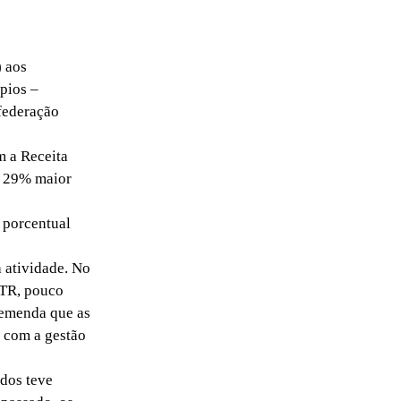
) aos
pios –
federação
 a Receita
ão 29% maior
 porcentual
 atividade. No
ITR, pouco
remenda que as
a com a gestão
dos teve