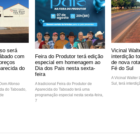
so será
Vicinal Walt
Feira do Produtor terá edição
sábado com
interdição t
especial em homenagem ao
preços
de nova rot
Dia dos Pais nesta sexta-
arecida do
Fé do Sul
feira
A Vicinal Walter
Sul, terá interdi
A tradicional Feira do Produtor de
 Dom Afonso
Aparecida do Taboado terá uma
ida do Taboado,
programação especial nesta sexta-feira,
 de
7