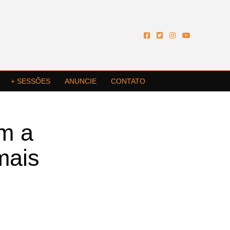
+ SESSÕES
ANUNCIE
CONTATO
m a
mais