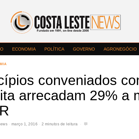
LO
ECONOMIA
POLÍTICA
GOVERNO
AGRONEGÓCIO
MIA
cípios conveniados co
ita arrecadam 29% a 
TR
News
março 1, 2016
2 minutos de leitura