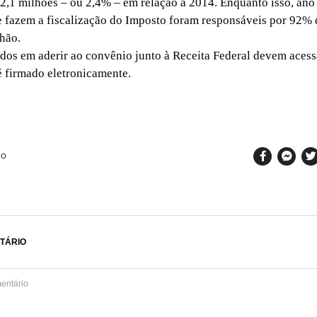
2,1 milhões – ou 2,4% – em relação a 2014. Enquanto isso, ano
 fazem a fiscalização do Imposto foram responsáveis por 92% 
lhão.
s em aderir ao convênio junto à Receita Federal devem acessar
é firmado eletronicamente.
SO
TÁRIO