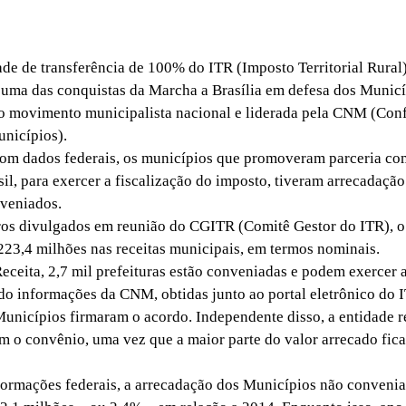
e de transferência de 100% do ITR (Imposto Territorial Rural
 uma das conquistas da Marcha a Brasília em defesa dos Municí
o movimento municipalista nacional e liderada pela CNM (Con
nicípios).
 dados federais, os municípios que promoveram parceria com
sil, para exercer a fiscalização do imposto, tiveram arrecadaç
veniados.
 divulgados em reunião do CGITR (Comitê Gestor do ITR), o
223,4 milhões nas receitas municipais, em termos nominais.
ita, 2,7 mil prefeituras estão conveniadas e podem exercer a
do informações da CNM, obtidas junto ao portal eletrônico do 
Municípios firmaram o acordo. Independente disso, a entidade 
am o convênio, uma vez que a maior parte do valor arrecado fic
mações federais, a arrecadação dos Municípios não convenia