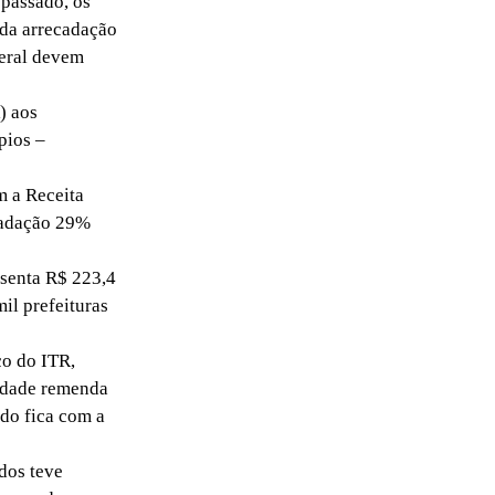
 passado, os
 da arrecadação
deral devem
) aos
pios –
 a Receita
ecadação 29%
senta R$ 223,4
il prefeituras
o do ITR,
tidade remenda
ado fica com a
dos teve