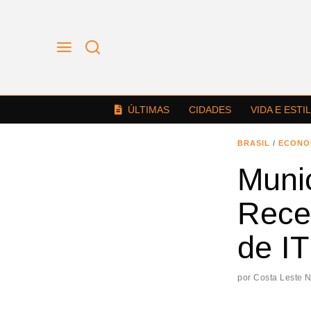
ÚLTIMAS
CIDADES
VIDA E ESTI
BRASIL
/
ECONO
Muni
Rece
de I
por
Costa Leste 