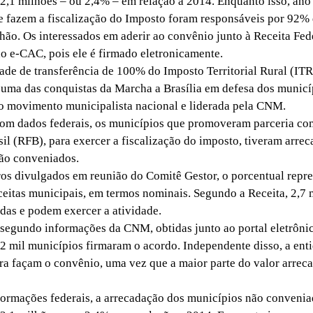
2,1 milhões – ou 2,4% – em relação a 2014. Enquanto isso, ano
 fazem a fiscalização do Imposto foram responsáveis por 92%
ilhão. Os interessados em aderir ao convênio junto à Receita Fe
 do e-CAC, pois ele é firmado eletronicamente.
e de transferência de 100% do Imposto Territorial Rural (ITR
 uma das conquistas da Marcha a Brasília em defesa dos municí
o movimento municipalista nacional e liderada pela CNM.
 dados federais, os municípios que promoveram parceria com
sil (RFB), para exercer a fiscalização do imposto, tiveram arr
ão conveniados.
 divulgados em reunião do Comitê Gestor, o porcentual repre
ceitas municipais, em termos nominais. Segundo a Receita, 2,7 m
das e podem exercer a atividade.
egundo informações da CNM, obtidas junto ao portal eletrônic
2 mil municípios firmaram o acordo. Independente disso, a en
ura façam o convênio, uma vez que a maior parte do valor arrec
mações federais, a arrecadação dos municípios não convenia