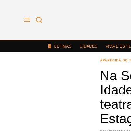
ÚLTIMAS
CIDADES
VIDA E ESTI
APARECIDA DO 
Na S
Idad
teatr
Esta