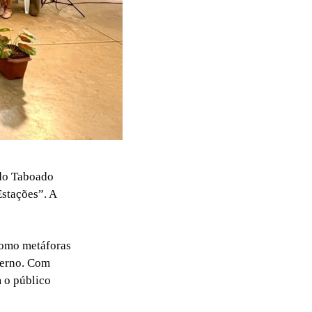
do Taboado
Estações”. A
como metáforas
verno. Com
m o público