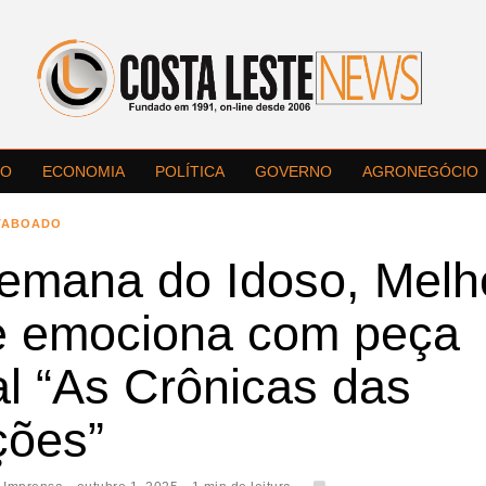
LO
ECONOMIA
POLÍTICA
GOVERNO
AGRONEGÓCIO
TABOADO
emana do Idoso, Melh
e emociona com peça
al “As Crônicas das
ções”