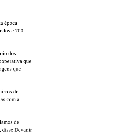
ta época
uedos e 700
poio dos
ooperativa que
lagens que
airros de
ças com a
ríamos de
, disse Devanir