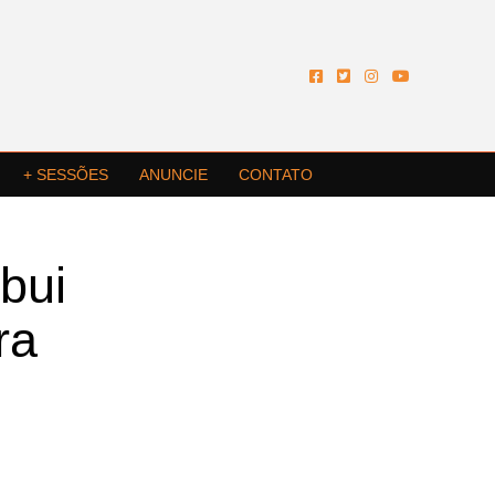
+ SESSÕES
ANUNCIE
CONTATO
ibui
ra