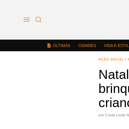
ÚLTIMAS
CIDADES
VIDA E ESTI
AÇÃO SOCIAL
/
Natal
brin
cria
por
Costa Leste 