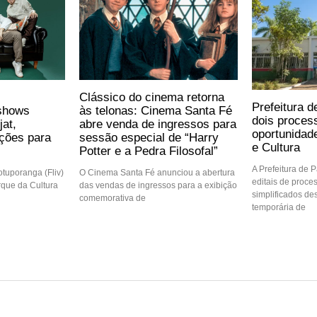
Clássico do cinema retorna
Prefeitura 
shows
às telonas: Cinema Santa Fé
dois proces
jat,
abre venda de ingressos para
oportunidad
ções para
sessão especial de “Harry
e Cultura
Potter e a Pedra Filosofal”
A Prefeitura de 
Votuporanga (Fliv)
O Cinema Santa Fé anunciou a abertura
editais de proce
rque da Cultura
das vendas de ingressos para a exibição
simplificados de
comemorativa de
temporária de