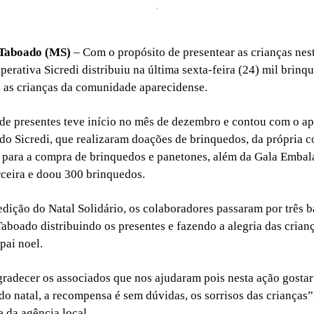
 Taboado (MS)
– Com o propósito de presentear as crianças nes
perativa Sicredi distribuiu na última sexta-feira (24) mil brinq
 as crianças da comunidade aparecidense.
de presentes teve início no mês de dezembro e contou com o a
do Sicredi, que realizaram doações de brinquedos, da própria c
 para a compra de brinquedos e panetones, além da Gala Emba
ceira e doou 300 brinquedos.
edição do Natal Solidário, os colaboradores passaram por três b
aboado distribuindo os presentes e fazendo a alegria das crian
pai noel.
gradecer os associados que nos ajudaram pois nesta ação gosta
 do natal, a recompensa é sem dúvidas, os sorrisos das crianças”
e da agência local.