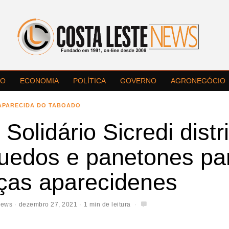
LO
ECONOMIA
POLÍTICA
GOVERNO
AGRONEGÓCIO
APARECIDA DO TABOADO
 Solidário Sicredi distr
quedos e panetones pa
nças aparecidenes
News
dezembro 27, 2021
1 min de leitura