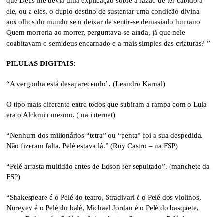
que Deus lhe devia uma explicação sobre a razão de ter cabido a
ele, ou a eles, o duplo destino de sustentar uma condição divina
aos olhos do mundo sem deixar de sentir-se demasiado humano.
Quem morreria ao morrer, perguntava-se ainda, já que nele
coabitavam o semideus encarnado e a mais simples das criaturas? ”
PILULAS DIGITAIS:
“A vergonha está desaparecendo”. (Leandro Karnal)
O tipo mais diferente entre todos que subiram a rampa com o Lula
era o Alckmin mesmo. ( na internet)
“Nenhum dos milionários “tetra” ou “penta” foi a sua despedida.
Não fizeram falta. Pelé estava lá.” (Ruy Castro – na FSP)
“Pelé arrasta multidão antes de Edson ser sepultado”. (manchete da
FSP)
“Shakespeare é o Pelé do teatro, Stradivari é o Pelé dos violinos,
Nureyev é o Pelé do balé, Michael Jordan é o Pelé do basquete,