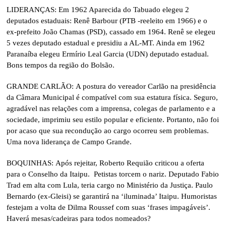
LIDERANÇAS: Em 1962 Aparecida do Tabuado elegeu 2
deputados estaduais: Renê Barbour (PTB -reeleito em 1966) e o
ex-prefeito João Chamas (PSD), cassado em 1964. Renê se elegeu
5 vezes deputado estadual e presidiu a AL-MT. Ainda em 1962
Paranaíba elegeu Ermírio Leal Garcia (UDN) deputado estadual.
Bons tempos da região do Bolsão.
GRANDE CARLÃO: A postura do vereador Carlão na presidência
da Câmara Municipal é compatível com sua estatura física. Seguro,
agradável nas relações com a imprensa, colegas de parlamento e a
sociedade, imprimiu seu estilo popular e eficiente. Portanto, não foi
por acaso que sua recondução ao cargo ocorreu sem problemas.
Uma nova liderança de Campo Grande.
BOQUINHAS: Após rejeitar, Roberto Requião criticou a oferta
para o Conselho da Itaipu. Petistas torcem o nariz. Deputado Fabio
Trad em alta com Lula, teria cargo no Ministério da Justiça. Paulo
Bernardo (ex-Gleisi) se garantirá na ‘iluminada’ Itaipu. Humoristas
festejam a volta de Dilma Roussef com suas ‘frases impagáveis’.
Haverá mesas/cadeiras para todos nomeados?