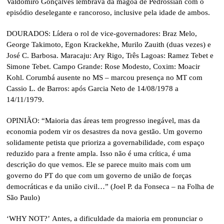
Valdomiro Gonçalves lembrava da mágoa de Pedrossian com o
episódio deselegante e rancoroso, inclusive pela idade de ambos.
DOURADOS: Lídera o rol de vice-governadores: Braz Melo,
George Takimoto, Egon Krackekhe, Murilo Zauith (duas vezes) e
José C. Barbosa. Maracaju: Ary Rigo, Três Lagoas: Ramez Tebet e
Simone Tebet. Campo Grande: Rose Modesto, Coxim: Moacir
Kohl. Corumbá ausente no MS – marcou presença no MT com
Cassio L. de Barros: após Garcia Neto de 14/08/1978 a
14/11/1979.
OPINIÃO: “Maioria das áreas tem progresso inegável, mas da
economia podem vir os desastres da nova gestão. Um governo
solidamente petista que prioriza a governabilidade, com espaço
reduzido para a frente ampla. Isso não é uma crítica, é uma
descrição do que vemos. Ele se parece muito mais com um
governo do PT do que com um governo de união de forças
democráticas e da união civil…” (Joel P. da Fonseca – na Folha de
São Paulo)
‘WHY NOT?’ Antes, a dificuldade da maioria em pronunciar o