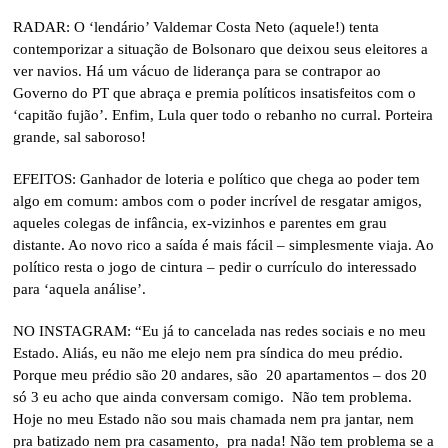
RADAR: O ‘lendário’ Valdemar Costa Neto (aquele!) tenta
contemporizar a situação de Bolsonaro que deixou seus eleitores a
ver navios. Há um vácuo de liderança para se contrapor ao
Governo do PT que abraça e premia políticos insatisfeitos com o
‘capitão fujão’. Enfim, Lula quer todo o rebanho no curral. Porteira
grande, sal saboroso!
EFEITOS: Ganhador de loteria e político que chega ao poder tem
algo em comum: ambos com o poder incrível de resgatar amigos,
aqueles colegas de infância, ex-vizinhos e parentes em grau
distante. Ao novo rico a saída é mais fácil – simplesmente viaja. Ao
político resta o jogo de cintura – pedir o currículo do interessado
para ‘aquela análise’.
NO INSTAGRAM: “Eu já to cancelada nas redes sociais e no meu
Estado. Aliás, eu não me elejo nem pra síndica do meu prédio.
Porque meu prédio são 20 andares, são 20 apartamentos – dos 20
só 3 eu acho que ainda conversam comigo. Não tem problema.
Hoje no meu Estado não sou mais chamada nem pra jantar, nem
pra batizado nem pra casamento, pra nada! Não tem problema se a