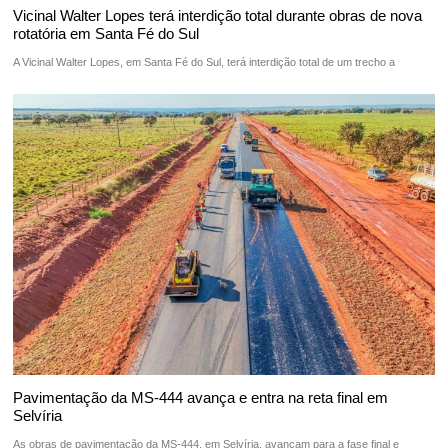
Vicinal Walter Lopes terá interdição total durante obras de nova
rotatória em Santa Fé do Sul
A Vicinal Walter Lopes, em Santa Fé do Sul, terá interdição total de um trecho a
Pavimentação da MS-444 avança e entra na reta final em
Selvíria
As obras de pavimentação da MS-444, em Selvíria, avançam para a fase final e