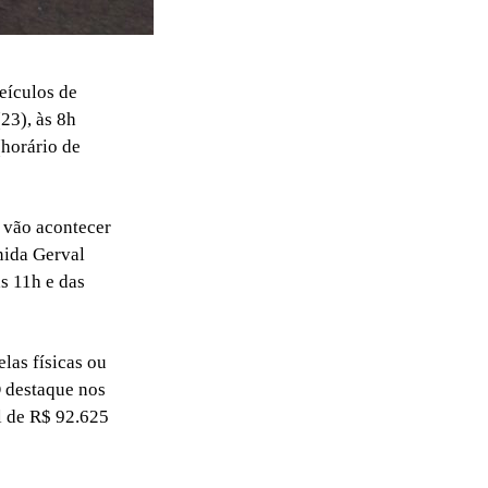
eículos de
23), às 8h
(horário de
s vão acontecer
enida Gerval
às 11h e das
elas físicas ou
O destaque nos
l de R$ 92.625