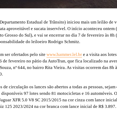
epartamento Estadual de Trânsito) iniciou mais um leilão de v
ata aproveitável e sucata inservível. O início aconteceu ontem (
o Grosso do Sul), e vai se encerrar no dia 7 de fevereiro às 8h 
ponsabilidade do leiloeiro Rodrigo Schmitz.
m ser ofertados pelo site
www.hammer.lel.br
e a visita aos lote
 6 de fevereiro no pátio da AutoTran, que fica localizado na av
ouza, nº 644, no bairro Rita Vieira. As visitas ocorrem das 8h 
0.
s de circulação os lances são abertos a todas as pessoas, sejam 
ão disponíveis 97 lotes sendo 81 motocicletas e 16 automóveis. 
Jaguar XFR 5.0 V8 SC 2015/2015 na cor cinza com lance inicia
z 125 2023/2024 na cor branca com lance inicial de R$ 3.897.