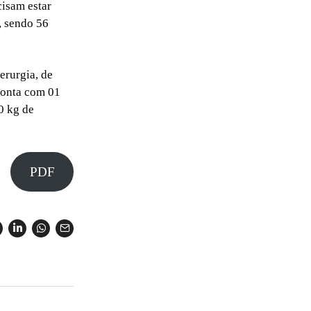
cisam estar
, sendo 56
erurgia, de
conta com 01
0 kg de
PDF