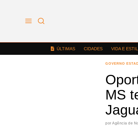
ÚLTIMAS
CIDADES
VIDA E ESTI
GOVERNO ESTA
Oport
MS t
Jagua
por
Agência de No