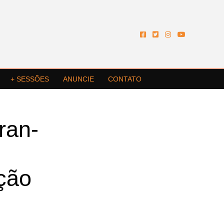
+ SESSÕES
ANUNCIE
CONTATO
ran-
ação