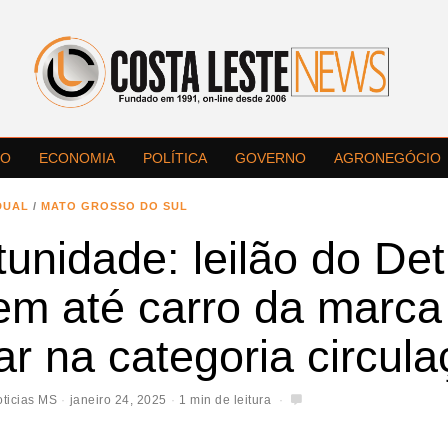
LO
ECONOMIA
POLÍTICA
GOVERNO
AGRONEGÓCIO
DUAL
/
MATO GROSSO DO SUL
unidade: leilão do Det
em até carro da marca
r na categoria circul
ticias MS
janeiro 24, 2025
1 min de leitura