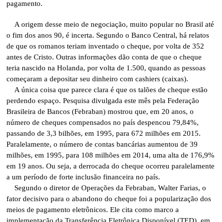
pagamento.
A origem desse meio de negociação, muito popular no Brasil até
o fim dos anos 90, é incerta. Segundo o Banco Central, há relatos
de que os romanos teriam inventado o cheque, por volta de 352
antes de Cristo. Outras informações dão conta de que o cheque
teria nascido na Holanda, por volta de 1.500, quando as pessoas
começaram a depositar seu dinheiro com cashiers (caixas).
A única coisa que parece clara é que os talões de cheque estão
perdendo espaço. Pesquisa divulgada este mês pela Federação
Brasileira de Bancos (Febraban) mostrou que, em 20 anos, o
número de cheques compensados no país despencou 79,84%,
passando de 3,3 bilhões, em 1995, para 672 milhões em 2015.
Paralelamente, o número de contas bancárias aumentou de 39
milhões, em 1995, para 108 milhões em 2014, uma alta de 176,9%
em 19 anos. Ou seja, a derrocada do cheque ocorreu paralelamente
a um período de forte inclusão financeira no país.
Segundo o diretor de Operações da Febraban, Walter Farias, o
fator decisivo para o abandono do cheque foi a popularização dos
meios de pagamento eletrônicos. Ele cita como marco a
implementação da Transferência Eletrônica Disponível (TED), em