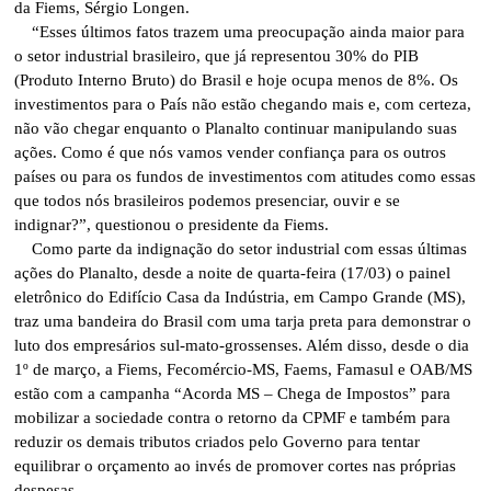
da Fiems, Sérgio Longen.
“Esses últimos fatos trazem uma preocupação ainda maior para
o setor industrial brasileiro, que já representou 30% do PIB
(Produto Interno Bruto) do Brasil e hoje ocupa menos de 8%. Os
investimentos para o País não estão chegando mais e, com certeza,
não vão chegar enquanto o Planalto continuar manipulando suas
ações. Como é que nós vamos vender confiança para os outros
países ou para os fundos de investimentos com atitudes como essas
que todos nós brasileiros podemos presenciar, ouvir e se
indignar?”, questionou o presidente da Fiems.
Como parte da indignação do setor industrial com essas últimas
ações do Planalto, desde a noite de quarta-feira (17/03) o painel
eletrônico do Edifício Casa da Indústria, em Campo Grande (MS),
traz uma bandeira do Brasil com uma tarja preta para demonstrar o
luto dos empresários sul-mato-grossenses. Além disso, desde o dia
1º de março, a Fiems, Fecomércio-MS, Faems, Famasul e OAB/MS
estão com a campanha “Acorda MS – Chega de Impostos” para
mobilizar a sociedade contra o retorno da CPMF e também para
reduzir os demais tributos criados pelo Governo para tentar
equilibrar o orçamento ao invés de promover cortes nas próprias
despesas.