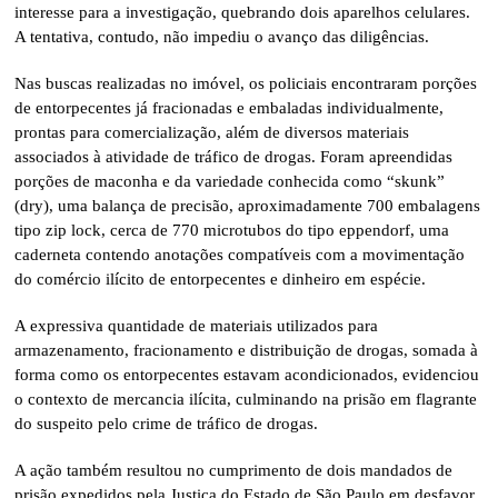
interesse para a investigação, quebrando dois aparelhos celulares.
A tentativa, contudo, não impediu o avanço das diligências.
Nas buscas realizadas no imóvel, os policiais encontraram porções
de entorpecentes já fracionadas e embaladas individualmente,
prontas para comercialização, além de diversos materiais
associados à atividade de tráfico de drogas. Foram apreendidas
porções de maconha e da variedade conhecida como “skunk”
(dry), uma balança de precisão, aproximadamente 700 embalagens
tipo zip lock, cerca de 770 microtubos do tipo eppendorf, uma
caderneta contendo anotações compatíveis com a movimentação
do comércio ilícito de entorpecentes e dinheiro em espécie.
A expressiva quantidade de materiais utilizados para
armazenamento, fracionamento e distribuição de drogas, somada à
forma como os entorpecentes estavam acondicionados, evidenciou
o contexto de mercancia ilícita, culminando na prisão em flagrante
do suspeito pelo crime de tráfico de drogas.
A ação também resultou no cumprimento de dois mandados de
prisão expedidos pela Justiça do Estado de São Paulo em desfavor