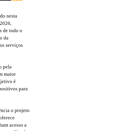
do nesta
 2026,
s de todo o
ão da
os serviços
o pela
om maior
jetivo é
positivos para
ncia o projeto
oferece
nham acesso a