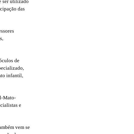
 ser utilizado
icipação das
essores
s,
óculos de
pecializado,
o infantil,
ul-Mato-
cialistas e
também vem se