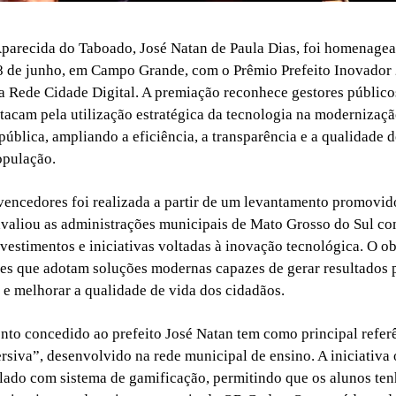
Aparecida do Taboado, José Natan de Paula Dias, foi homenagea
18 de junho, em Campo Grande, com o Prêmio Prefeito Inovador
 Rede Cidade Digital. A premiação reconhece gestores público
stacam pela utilização estratégica da tecnologia na modernizaç
pública, ampliando a eficiência, a transparência e a qualidade d
opulação.
vencedores foi realizada a partir de um levantamento promovid
avaliou as administrações municipais de Mato Grosso do Sul c
vestimentos e iniciativas voltadas à inovação tecnológica. O ob
ões que adotam soluções modernas capazes de gerar resultados 
o e melhorar a qualidade de vida dos cidadãos.
to concedido ao prefeito José Natan tem como principal referê
siva”, desenvolvido na rede municipal de ensino. A iniciativa 
ilado com sistema de gamificação, permitindo que os alunos te