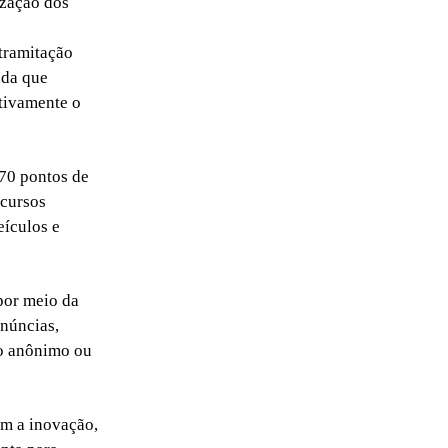
ização dos
 tramitação
nda que
ativamente o
70 pontos de
ecursos
eículos e
por meio da
enúncias,
ro anônimo ou
om a inovação,