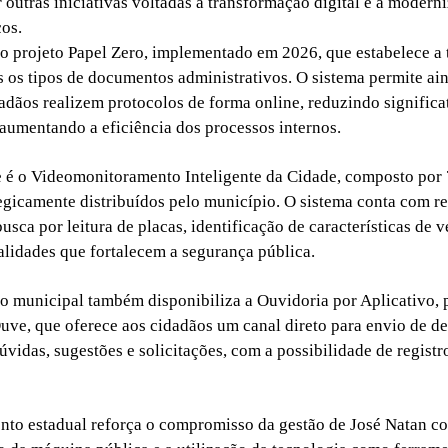
 outras iniciativas voltadas à transformação digital e à modern
cos.
á o projeto Papel Zero, implementado em 2026, que estabelece a
os os tipos de documentos administrativos. O sistema permite ai
adãos realizem protocolos de forma online, reduzindo signific
 aumentando a eficiência dos processos internos.
 é o Videomonitoramento Inteligente da Cidade, composto por 
egicamente distribuídos pelo município. O sistema conta com r
sca por leitura de placas, identificação de características de v
alidades que fortalecem a segurança pública.
o municipal também disponibiliza a Ouvidoria por Aplicativo, 
uve, que oferece aos cidadãos um canal direto para envio de d
úvidas, sugestões e solicitações, com a possibilidade de regist
to estadual reforça o compromisso da gestão de José Natan c