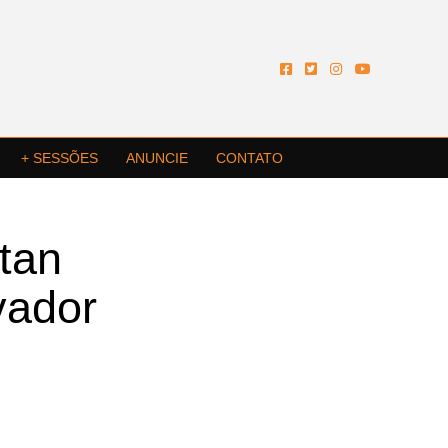
+ SESSÕES
ANUNCIE
CONTATO
tan
vador