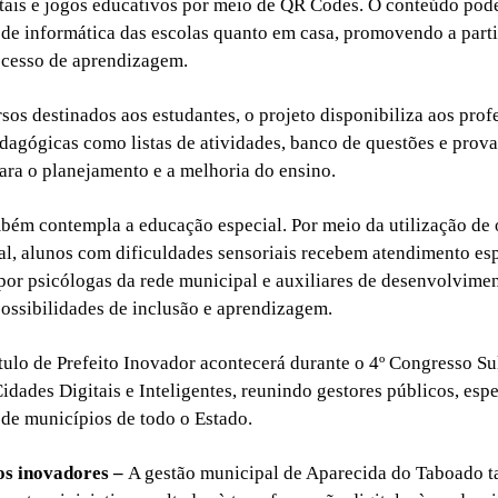
itais e jogos educativos por meio de QR Codes. O conteúdo pode
s de informática das escolas quanto em casa, promovendo a part
ocesso de aprendizagem.
sos destinados aos estudantes, o projeto disponibiliza aos prof
dagógicas como listas de atividades, banco de questões e prova
ara o planejamento e a melhoria do ensino.
bém contempla a educação especial. Por meio da utilização de 
ual, alunos com dificuldades sensoriais recebem atendimento es
r psicólogas da rede municipal e auxiliares de desenvolviment
ossibilidades de inclusão e aprendizagem.
ítulo de Prefeito Inovador acontecerá durante o 4º Congresso S
dades Digitais e Inteligentes, reunindo gestores públicos, espe
 de municípios de todo o Estado.
os inovadores –
A gestão municipal de Aparecida do Taboado 