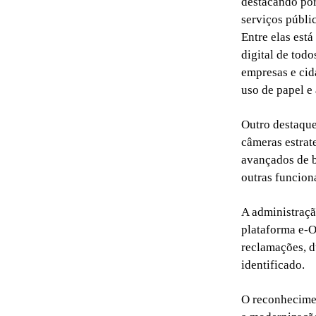
destacando por
serviços públi
Entre elas est
digital de tod
empresas e cid
uso de papel e
Outro destaque
câmeras estrat
avançados de bu
outras funcion
A administraçã
plataforma e-O
reclamações, d
identificado.
O reconhecimen