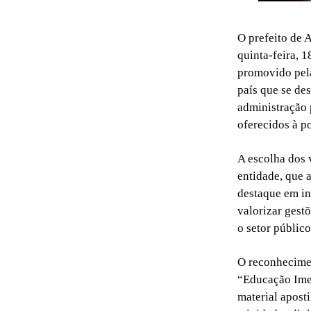
O prefeito de 
quinta-feira, 
promovido pela
país que se de
administração 
oferecidos à p
A escolha dos 
entidade, que 
destaque em in
valorizar gest
o setor públic
O reconhecimen
“Educação Imer
material apost