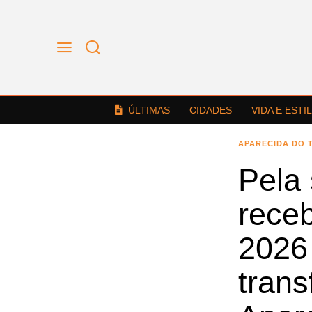
ÚLTIMAS
CIDADES
VIDA E ESTI
APARECIDA DO 
Pela
receb
2026 
trans