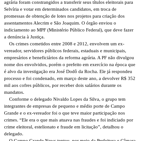
agrária foram constrangidos a transferir seus títulos eleitorais para
Selvíria e votar em determinados candidatos, em troca de
promessas de obtenção de lotes nos projetos para criação dos
assentamentos Alecrim e São Joaquim. O órgão enviou o
indiciamento ao MPF (Ministério Público Federal), que deve fazer
a denúncia à Justiça.
Os crimes cometidos entre 2008 e 2012, envolvem um ex-
vereador, servidores públicos federais, estaduais e municipais,
empresários e beneficiários da reforma agrária. A PF não divulgou
nome dos envolvidos, porém o prefeito em exercício na época que
é alvo da investigação era José Dodô da Rocha. Ele já respondeu
processo e foi condenado, em março deste ano, a devolver R$ 352
mil aos cofres públicos, por receber dois salários durante os
mandatos.
Conforme o delegado Nivaldo Lopes da Silva, o grupo tem
integrantes de empresas de pequeno e médio porte de Campo
Grande e o ex-vereador foi o que teve maior participação nos
crimes. “Ele era o que mais atuava nas fraudes e foi indiciado por
crime eleitoral, estelionato e fraude em licitação”, detalhou o
delegado.
O Campo Grande News tentou, por meio da Prefeitura e Câmara