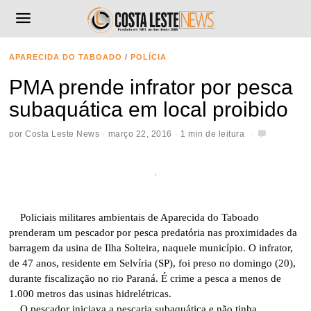
APARECIDA DO TABOADO
/
POLÍCIA
PMA prende infrator por pesca
subaquática em local proibido
por
Costa Leste News
março 22, 2016
1 min de leitura
Policiais militares ambientais de Aparecida do Taboado
prenderam um pescador por pesca predatória nas proximidades da
barragem da usina de Ilha Solteira, naquele município. O infrator,
de 47 anos, residente em Selvíria (SP), foi preso no domingo (20),
durante fiscalização no rio Paraná. É crime a pesca a menos de
1.000 metros das usinas hidrelétricas.
O pescador iniciava a pescaria subaquática e não tinha