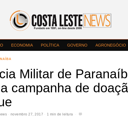
LO
ECONOMIA
POLÍTICA
GOVERNO
AGRONEGÓCIO
NAÍBA
cia Militar de Paranaí
iza campanha de doaç
ue
News
novembro 27, 2017
1 min de leitura