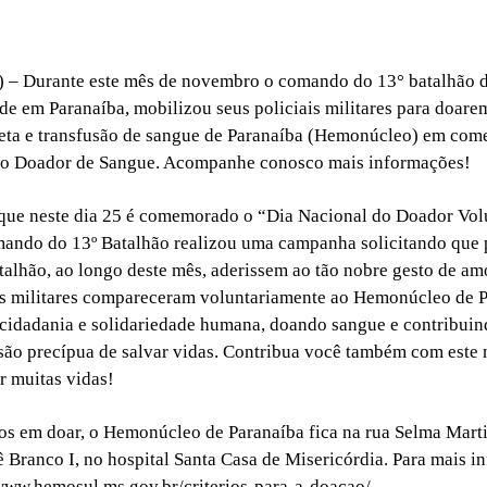
 – Durante este mês de novembro o comando do 13° batalhão d
ede em Paranaíba, mobilizou seus policiais militares para doar
leta e transfusão de sangue de Paranaíba (Hemonúcleo) em co
do Doador de Sangue. Acompanhe conosco mais informações!
que neste dia 25 é comemorado o “Dia Nacional do Doador Vol
ando do 13º Batalhão realizou uma campanha solicitando que p
atalhão, ao longo deste mês, aderissem ao tão nobre gesto de a
is militares compareceram voluntariamente ao Hemonúcleo de P
idadania e solidariedade humana, doando sangue e contribuin
ão precípua de salvar vidas. Contribua você também com este 
r muitas vidas!
os em doar, o Hemonúcleo de Paranaíba fica na rua Selma Marti
ê Branco I, no hospital Santa Casa de Misericórdia. Para mais 
/www.hemosul.ms.gov.br/criterios-para-a-doacao/