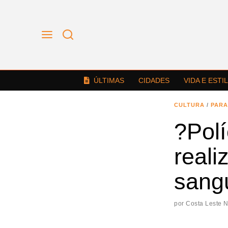
ÚLTIMAS
CIDADES
VIDA E ESTI
CULTURA
/
PARA
?Polí
real
sang
por
Costa Leste 