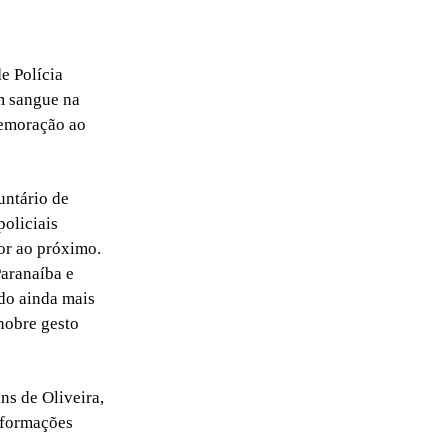
e Polícia
em sangue na
memoração ao
untário de
oliciais
mor ao próximo.
aranaíba e
do ainda mais
nobre gesto
ns de Oliveira,
informações