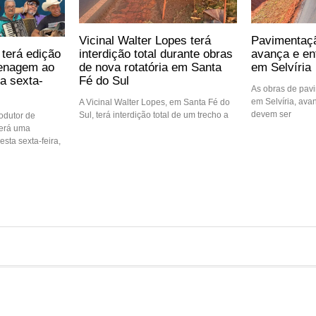
Vicinal Walter Lopes terá
Pavimentaç
 terá edição
interdição total durante obras
avança e ent
enagem ao
de nova rotatória em Santa
em Selvíria
a sexta-
Fé do Sul
As obras de pav
em Selvíria, ava
A Vicinal Walter Lopes, em Santa Fé do
devem ser
Sul, terá interdição total de um trecho a
rodutor de
terá uma
sta sexta-feira,