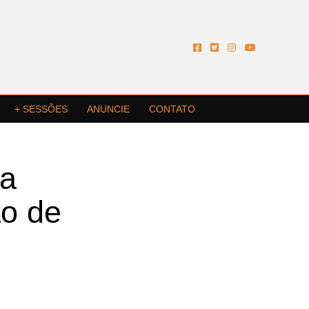
+ SESSÕES
ANUNCIE
CONTATO
ba
ão de