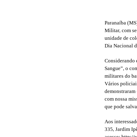
Paranaíba (MS)
Militar, com s
unidade de co
Dia Nacional 
Considerando 
Sangue”, o com
militares do b
Vários policia
demonstraram c
com nossa miss
que pode salva
Aos interessad
335, Jardim Ip
acesse: http:/