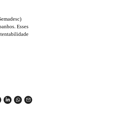
/Semadesc)
ebanhos. Esses
stentabilidade