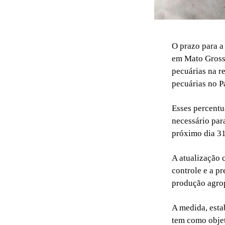
O prazo para a
em Mato Gross
pecuárias na r
pecuárias no P
Esses percentu
necessário par
próximo dia 31
A atualização 
controle e a p
produção agro
A medida, esta
tem como objet