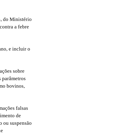
4, do Ministério
contra a febre
no, e incluir o
ações sobre
s parâmetros
omo bovinos,
mações falsas
rimento de
ção ou suspensão
ue