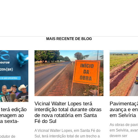
MAIS RECENTE DE BLOG
Vicinal Walter Lopes terá
Pavimentaç
 terá edição
interdição total durante obras
avança e ent
enagem ao
de nova rotatória em Santa
em Selvíria
a sexta-
Fé do Sul
As obras de pav
em Selvíria, ava
A Vicinal Walter Lopes, em Santa Fé do
devem ser
Sul, terá interdição total de um trecho a
rodutor de