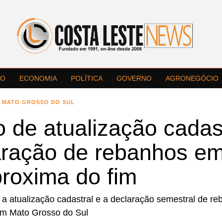
LO
ECONOMIA
POLÍTICA
GOVERNO
AGRONEGÓCIO
MATO GROSSO DO SUL
 de atualização cadas
aração de rebanhos e
proxima do fim
 a atualização cadastral e a declaração semestral de re
em Mato Grosso do Sul