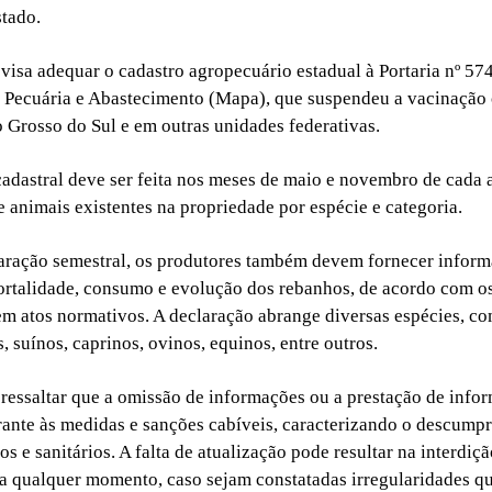
tado.
 visa adequar o cadastro agropecuário estadual à Portaria nº 57
, Pecuária e Abastecimento (Mapa), que suspendeu a vacinação 
 Grosso do Sul e em outras unidades federativas.
cadastral deve ser feita nos meses de maio e novembro de cada a
e animais existentes na propriedade por espécie e categoria.
aração semestral, os produtores também devem fornecer inform
rtalidade, consumo e evolução dos rebanhos, de acordo com o
em atos normativos. A declaração abrange diversas espécies, c
, suínos, caprinos, ovinos, equinos, entre outros.
ressaltar que a omissão de informações ou a prestação de infor
arante às medidas e sanções cabíveis, caracterizando o descump
os e sanitários. A falta de atualização pode resultar na interdi
 a qualquer momento, caso sejam constatadas irregularidades q