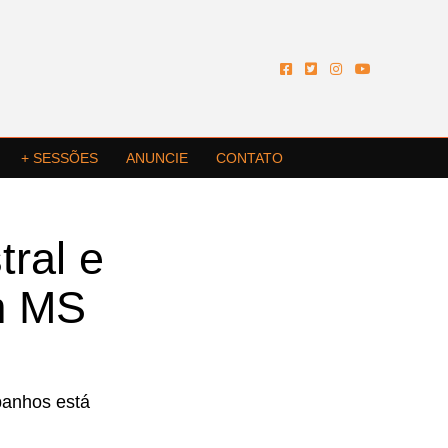
+ SESSÕES
ANUNCIE
CONTATO
tral e
m MS
banhos está