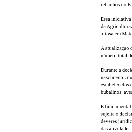
rebanhos no Es
Essa iniciativa
da Agricultura
aftosa em Mato
A atualização 
número total d
Durante a decl
nascimento, mo
estabelecidos 
bubalinos, aves
É fundamental 
sujeita o decl
deveres jurídic
das atividades