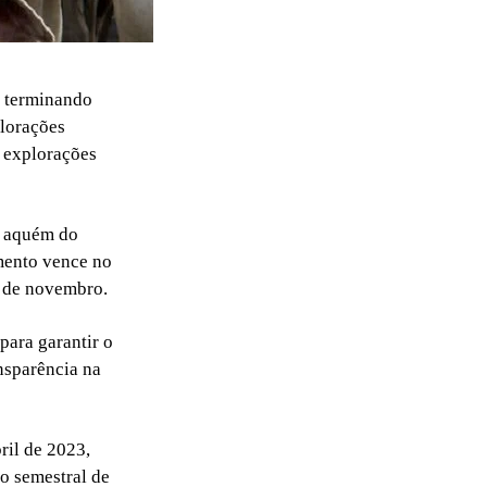
á terminando
lorações
s explorações
o aquém do
imento vence no
0 de novembro.
para garantir o
nsparência na
ril de 2023,
ão semestral de