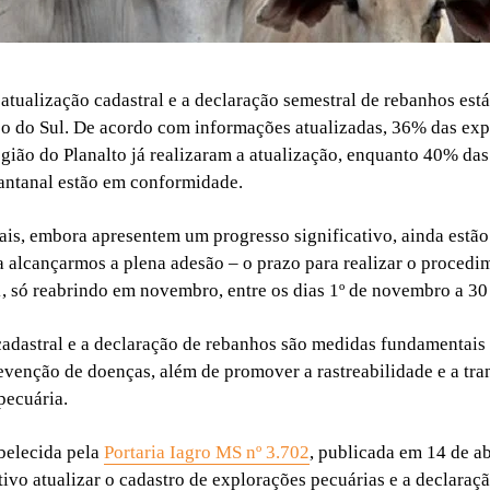
 atualização cadastral e a declaração semestral de rebanhos est
o do Sul. De acordo com informações atualizadas, 36% das exp
egião do Planalto já realizaram a atualização, enquanto 40% da
antanal estão em conformidade.
ais, embora apresentem um progresso significativo, ainda estã
a alcançarmos a plena adesão – o prazo para realizar o proced
, só reabrindo em novembro, entre os dias 1º de novembro a 3
cadastral e a declaração de rebanhos são medidas fundamentais 
revenção de doenças, além de promover a rastreabilidade e a tra
pecuária.
belecida pela
Portaria Iagro MS nº 3.702
, publicada em 14 de ab
ivo atualizar o cadastro de explorações pecuárias e a declaraç