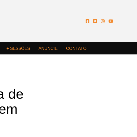
+ SESSÕES
ANUNCIE
CONTATO
a de
 em