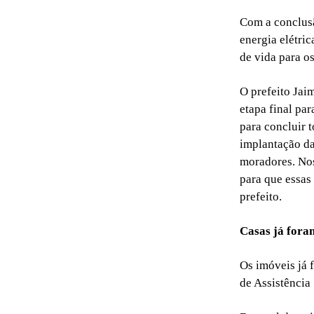
Com a conclusã
energia elétri
de vida para o
O prefeito Jai
etapa final pa
para concluir t
implantação da
moradores. Nos
para que essas
prefeito.
Casas já fora
Os imóveis já 
de Assistência 