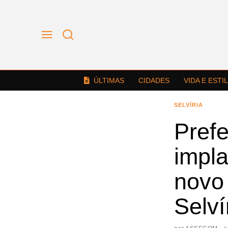
ÚLTIMAS
CIDADES
VIDA E ESTI
SELVÍRIA
Pref
impla
novo 
Selví