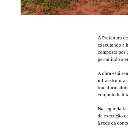
A Prefeitura de
executando a i
composto por 6
permitindo a e
A obra está se
infraestrutura 
transformadore
conjunto habit
Na segunda fas
da execução do
à rede da conc