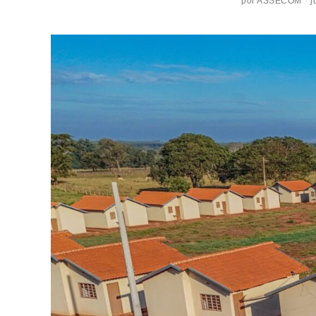
por
ASSECOM
j