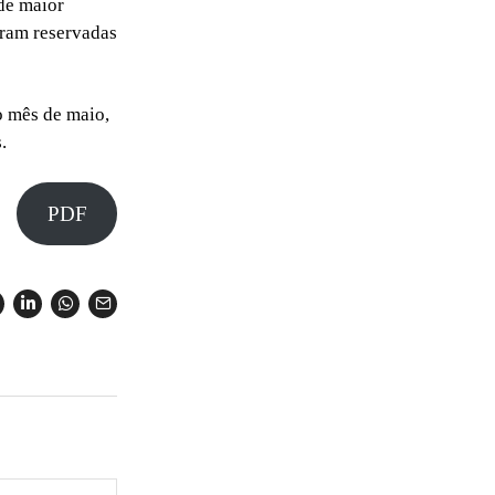
 de maior
oram reservadas
o mês de maio,
.
PDF