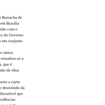
a Borracha de
em Brasília
nião com o
tes do Governo
as em conjunto
r vários
 ressaltou-se a
a, que é
 mão de obra
etor a curto
o desistindo da
discutível que
ovidências