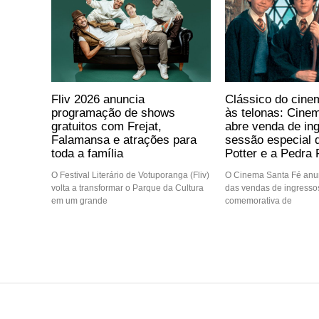
Fliv 2026 anuncia
Clássico do cine
programação de shows
às telonas: Cine
gratuitos com Frejat,
abre venda de in
Falamansa e atrações para
sessão especial 
toda a família
Potter e a Pedra F
O Festival Literário de Votuporanga (Fliv)
O Cinema Santa Fé anun
volta a transformar o Parque da Cultura
das vendas de ingressos
em um grande
comemorativa de