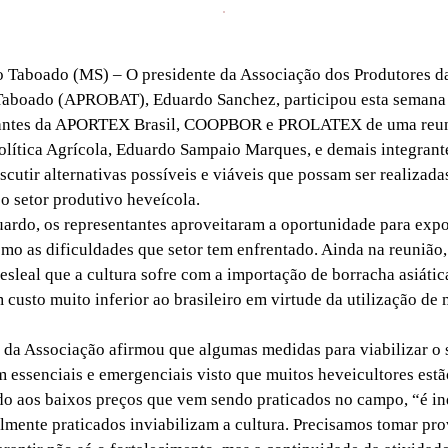
Taboado (MS) – O presidente da Associação dos Produtores d
Taboado (APROBAT), Eduardo Sanchez, participou esta semana 
tantes da APORTEX Brasil, COOPBOR e PROLATEX de uma reu
Política Agrícola, Eduardo Sampaio Marques, e demais integran
scutir alternativas possíveis e viáveis que possam ser realizad
 o setor produtivo heveícola.
do, os representantes aproveitaram a oportunidade para expo
omo as dificuldades que setor tem enfrentado. Ainda na reunião,
esleal que a cultura sofre com a importação de borracha asiátic
 custo muito inferior ao brasileiro em virtude da utilização de
a Associação afirmou que algumas medidas para viabilizar o s
m essenciais e emergenciais visto que muitos heveicultores estã
do aos baixos preços que vem sendo praticados no campo, “é in
almente praticados inviabilizam a cultura. Precisamos tomar pr