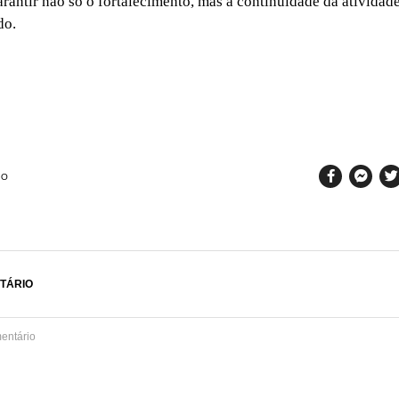
arantir não só o fortalecimento, mas a continuidade da atividade
do.
SO
TÁRIO