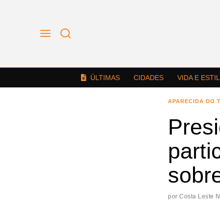
ÚLTIMAS
CIDADES
VIDA E ESTI
APARECIDA DO 
Pres
parti
sobre
por
Costa Leste 