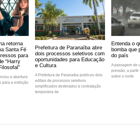
ma retorna
Entenda o q
Prefeitura de Paranaíba abre
ma Santa Fé
bomba que p
dois processos seletivos com
gressos para
do país
oportunidades para Educação
de “Harry
e Cultura
A passagem de u
ilosofal”
pressão, a partir 
A Prefeitura de Paranaíba publicou dois
sobre o norte
ciou a abertura
editais de processos seletivos
 para a exibição
simplificados destinados à contratação
temporária de