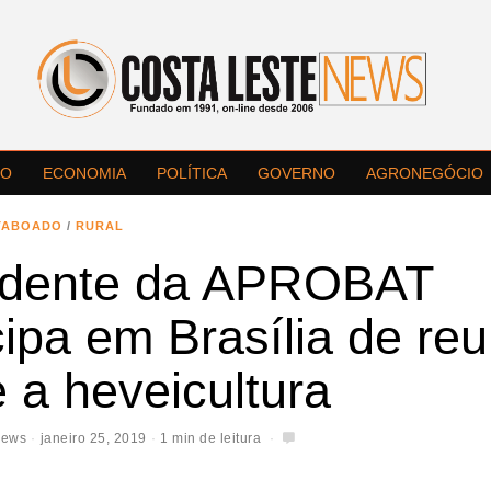
LO
ECONOMIA
POLÍTICA
GOVERNO
AGRONEGÓCIO
TABOADO
/
RURAL
idente da APROBAT
cipa em Brasília de re
 a heveicultura
News
janeiro 25, 2019
1 min de leitura