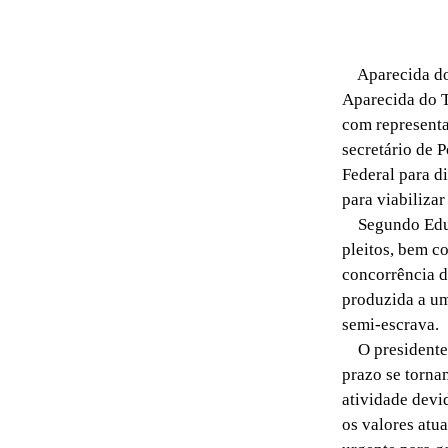
Aparecida do 
Aparecida do 
com represen
secretário de 
Federal para di
para viabilizar
Segundo Eduar
pleitos, bem c
concorrência d
produzida a um
semi-escrava.
O presidente d
prazo se torna
atividade devi
os valores atu