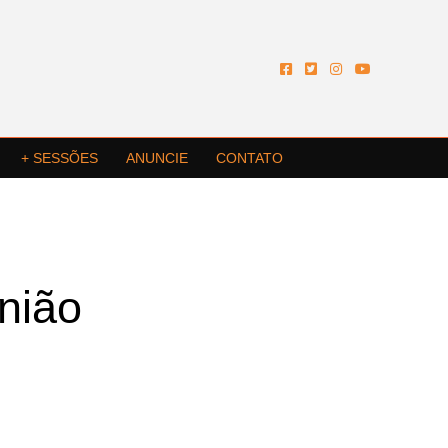
+ SESSÕES
ANUNCIE
CONTATO
união