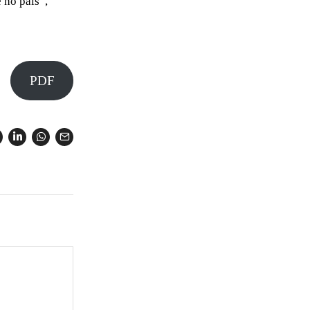
 no país”,
PDF