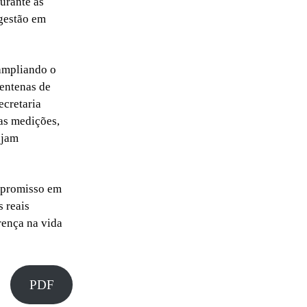
urante as
gestão em
 ampliando o
centenas de
ecretaria
as medições,
ejam
mpromisso em
 reais
rença na vida
PDF