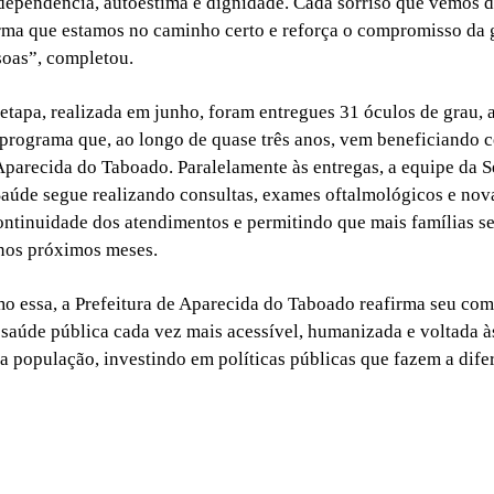
ependência, autoestima e dignidade. Cada sorriso que vemos d
rma que estamos no caminho certo e reforça o compromisso da 
soas”, completou.
etapa, realizada em junho, foram entregues 31 óculos de grau,
programa que, ao longo de quase três anos, vem beneficiando 
parecida do Taboado. Paralelamente às entregas, a equipe da S
aúde segue realizando consultas, exames oftalmológicos e nov
ontinuidade dos atendimentos e permitindo que mais famílias s
nos próximos meses.
o essa, a Prefeitura de Aparecida do Taboado reafirma seu co
aúde pública cada vez mais acessível, humanizada e voltada às
a população, investindo em políticas públicas que fazem a dife