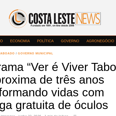
LO
ECONOMIA
POLÍTICA
GOVERNO
AGRONEGÓCIO
TABOADO
/
GOVERNO MUNICIPAL
rama “Ver é Viver Tab
proxima de três anos
sformando vidas com
ga gratuita de óculos