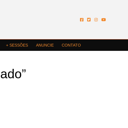
+ SESSÕES
ANUNCIE
CONTATO
oado”