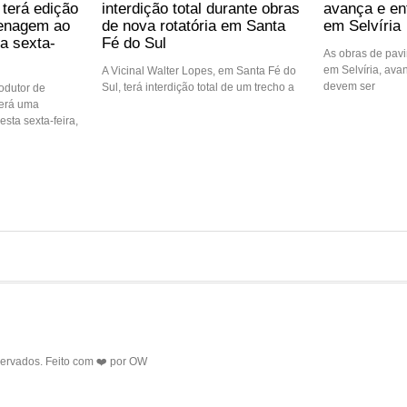
 terá edição
interdição total durante obras
avança e ent
enagem ao
de nova rotatória em Santa
em Selvíria
a sexta-
Fé do Sul
As obras de pav
em Selvíria, ava
A Vicinal Walter Lopes, em Santa Fé do
devem ser
Sul, terá interdição total de um trecho a
rodutor de
terá uma
sta sexta-feira,
servados. Feito com ❤️ por
OW