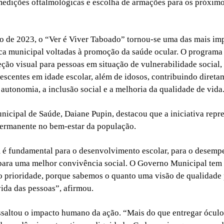
medições oftalmológicas e escolha de armações para os próxim
o de 2023, o “Ver é Viver Taboado” tornou-se uma das mais im
ca municipal voltadas à promoção da saúde ocular. O programa
reção visual para pessoas em situação de vulnerabilidade social,
lescentes em idade escolar, além de idosos, contribuindo direta
 autonomia, a inclusão social e a melhoria da qualidade de vida
unicipal de Saúde, Daiane Pupin, destacou que a iniciativa repr
ermanente no bem-estar da população.
 é fundamental para o desenvolvimento escolar, para o desem
 para uma melhor convivência social. O Governo Municipal tem 
 prioridade, porque sabemos o quanto uma visão de qualidade
vida das pessoas”, afirmou.
saltou o impacto humano da ação. “Mais do que entregar óculo