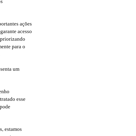
os
portantes ações
 garante acesso
 priorizando
mente para o
.
esenta um
penho
tratado esse
 pode
s, estamos