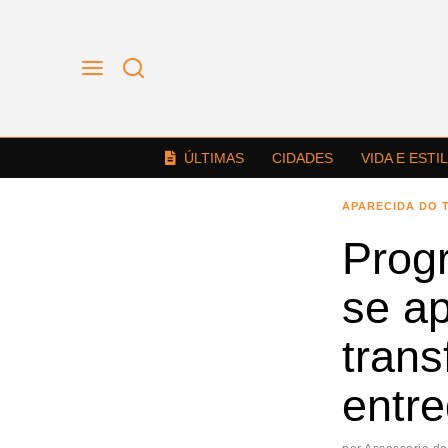
ÚLTIMAS
CIDADES
VIDA E ESTI
APARECIDA DO 
Prog
se a
tran
entre