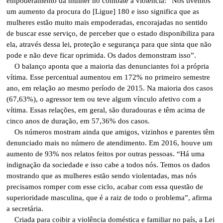
empoderamento da mulher no combate à violência: “Nós tivemos
um aumento da procura do [Ligue] 180 e isso significa que as
mulheres estão muito mais empoderadas, encorajadas no sentido
de buscar esse serviço, de perceber que o estado disponibiliza para
ela, através dessa lei, proteção e segurança para que sinta que não
pode e não deve ficar oprimida. Os dados demonstram isso”.
O balanço aponta que a maioria das denunciantes foi a própria
vítima. Esse percentual aumentou em 172% no primeiro semestre
ano, em relação ao mesmo período de 2015. Na maioria dos casos
(67,63%), o agressor tem ou teve algum vínculo afetivo com a
vítima. Essas relações, em geral, são duradouras e têm acima de
cinco anos de duração, em 57,36% dos casos.
Os números mostram ainda que amigos, vizinhos e parentes têm
denunciado mais no número de atendimento. Em 2016, houve um
aumento de 93% nos relatos feitos por outras pessoas. “Há uma
indignação da sociedade e isso cabe a todos nós. Temos os dados
mostrando que as mulheres estão sendo violentadas, mas nós
precisamos romper com esse ciclo, acabar com essa questão de
superioridade masculina, que é a raiz de todo o problema”, afirma
a secretária.
Criada para coibir a violência doméstica e familiar no país, a Lei