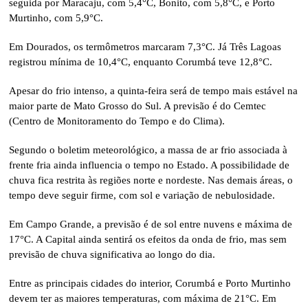
seguida por Maracaju, com 5,4°C, Bonito, com 5,8°C, e Porto
Murtinho, com 5,9°C.
Em Dourados, os termômetros marcaram 7,3°C. Já Três Lagoas
registrou mínima de 10,4°C, enquanto Corumbá teve 12,8°C.
Apesar do frio intenso, a quinta-feira será de tempo mais estável na
maior parte de Mato Grosso do Sul. A previsão é do Cemtec
(Centro de Monitoramento do Tempo e do Clima).
Segundo o boletim meteorológico, a massa de ar frio associada à
frente fria ainda influencia o tempo no Estado. A possibilidade de
chuva fica restrita às regiões norte e nordeste. Nas demais áreas, o
tempo deve seguir firme, com sol e variação de nebulosidade.
Em Campo Grande, a previsão é de sol entre nuvens e máxima de
17°C. A Capital ainda sentirá os efeitos da onda de frio, mas sem
previsão de chuva significativa ao longo do dia.
Entre as principais cidades do interior, Corumbá e Porto Murtinho
devem ter as maiores temperaturas, com máxima de 21°C. Em