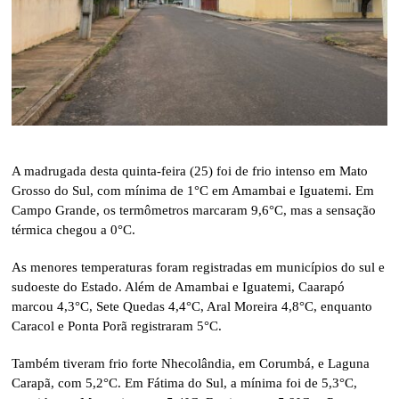
A madrugada desta quinta-feira (25) foi de frio intenso em Mato
Grosso do Sul, com mínima de 1°C em Amambai e Iguatemi. Em
Campo Grande, os termômetros marcaram 9,6°C, mas a sensação
térmica chegou a 0°C.
As menores temperaturas foram registradas em municípios do sul e
sudoeste do Estado. Além de Amambai e Iguatemi, Caarapó
marcou 4,3°C, Sete Quedas 4,4°C, Aral Moreira 4,8°C, enquanto
Caracol e Ponta Porã registraram 5°C.
Também tiveram frio forte Nhecolândia, em Corumbá, e Laguna
Carapã, com 5,2°C. Em Fátima do Sul, a mínima foi de 5,3°C,