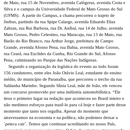
de Maio, rua 15 de Novembro, avenida Calógeras, avenida Costa e
Silva e o campus da Universidade Federal de Mato Grosso do Sul
(UFMS). A partir do Campus, a chama percorreu o trajeto de
ônibus, partindo da rua Spipe Calarge, avenida Eduardo Eliaz
Zahran, rua Rui Barbosa, rua Dr. Aníbal, rua 14 de Julho, avenida
Mato Grosso, Pedro Celestino, rua Maracaju, rua 13 de Maio, rua
Barão do Rio Branco, rua Arthur Jorge, prefeitura de Campo
Grande, avenida Afonso Pena, rua Bahia, avenida Mato Grosso,
rua Ceará, rua Euclides da Cunha, Rio Grande do Sul, Afonso
Pena, culminando no Parque das Nações Indígenas.
Segundo a organização da logística do evento ao todo foram
156 condutores, entre eles João Otávio Leal, estudante do ensino
médio, do município de Paranaíba, que percorreu o trecho da rua
Saldanha Marinho. Segundo Sânia Leal, mãe de João, ele venceu
um concurso promovido por uma indústria automobilística. “Ele
tirou o primeiro lugar na redação que aconteceu no Brasil inteiro e
não medimos esforços para trazê-lo para cá hoje e fazer parte desse
momento que tanto nos orgulha. Apesar do momento que
atravessamos na economia e na política, não podemos deixar a
`peteca cair`. Temos que continuar acreditando no nosso País,