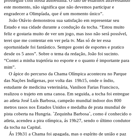
prosseguir com nossa autoestima. O fato de estarmos atravessando
este momento, não significa que não devemos participar e
engradecer a Olimpíada, que é um momento único”.
João Otávio demonstrou sua satisfação em representar seu
Estado e sua cidade durante a condução da tocha. “Estou muito
feliz e gostaria muito de ver um jogo, mas isso não será possível,
terei que me contentar em ver pela tv. Mas só de ter essa
oportunidade foi fantástico. Sempre gostei de esportes e pratico
desde os 5 anos”. Sobre o tema da redação, João foi sucinto.
“Contei a minha trajetória no esporte e o quanto é importante para
mim”.
O ápice do percurso da Chama Olímpica aconteceu no Parque
das Nações Indígenas, por volta das 19h15, onde o índio,
estudante de medicina veterinária, Vanilson Farias Francisco,
realizou o trajeto em uma canoa. Em seguida, a tocha foi entregue
ao atleta José Luís Barbosa, campeão mundial indoor dos 800
metros rasos nos Estados Unidos e medalha de prata mundial de
pista coberta na Hungria. `Zequinha Barbosa`, como é conhecido o
atleta, acendeu a pira olímpica, ás 19h27, sendo o último condutor
da tocha na Capital.
Ás 19h31 a Chama foi apagada, mas o espírito de união e paz