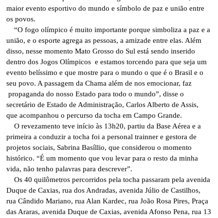
maior evento esportivo do mundo e símbolo de paz e união entre
os povos.
“O fogo olímpico é muito importante porque simboliza a paz e a
união, e o esporte agrega as pessoas, a amizade entre elas. Além
disso, nesse momento Mato Grosso do Sul está sendo inserido
dentro dos Jogos Olímpicos e estamos torcendo para que seja um
evento belíssimo e que mostre para o mundo o que é o Brasil e o
seu povo. A passagem da Chama além de nos emocionar, faz
propaganda do nosso Estado para todo o mundo”, disse o
secretário de Estado de Administração, Carlos Alberto de Assis,
que acompanhou o percurso da tocha em Campo Grande.
O revezamento teve início às 13h20, partiu da Base Aérea e a
primeira a conduzir a tocha foi a personal trainner e gestora de
projetos sociais, Sabrina Basíllio, que considerou o momento
histórico. “É um momento que vou levar para o resto da minha
vida, não tenho palavras para descrever”.
Os 40 quilômetros percorridos pela tocha passaram pela avenida
Duque de Caxias, rua dos Andradas, avenida Júlio de Castilhos,
rua Cândido Mariano, rua Alan Kardec, rua João Rosa Pires, Praça
das Araras, avenida Duque de Caxias, avenida Afonso Pena, rua 13