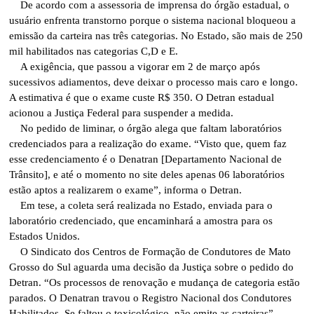
De acordo com a assessoria de imprensa do órgão estadual, o
usuário enfrenta transtorno porque o sistema nacional bloqueou a
emissão da carteira nas três categorias. No Estado, são mais de 250
mil habilitados nas categorias C,D e E.
A exigência, que passou a vigorar em 2 de março após
sucessivos adiamentos, deve deixar o processo mais caro e longo.
A estimativa é que o exame custe R$ 350. O Detran estadual
acionou a Justiça Federal para suspender a medida.
No pedido de liminar, o órgão alega que faltam laboratórios
credenciados para a realização do exame. “Visto que, quem faz
esse credenciamento é o Denatran [Departamento Nacional de
Trânsito], e até o momento no site deles apenas 06 laboratórios
estão aptos a realizarem o exame”, informa o Detran.
Em tese, a coleta será realizada no Estado, enviada para o
laboratório credenciado, que encaminhará a amostra para os
Estados Unidos.
O Sindicato dos Centros de Formação de Condutores de Mato
Grosso do Sul aguarda uma decisão da Justiça sobre o pedido do
Detran. “Os processos de renovação e mudança de categoria estão
parados. O Denatran travou o Registro Nacional dos Condutores
Habilitados. Se faltou o toxicológico, não emite as carteiras”,