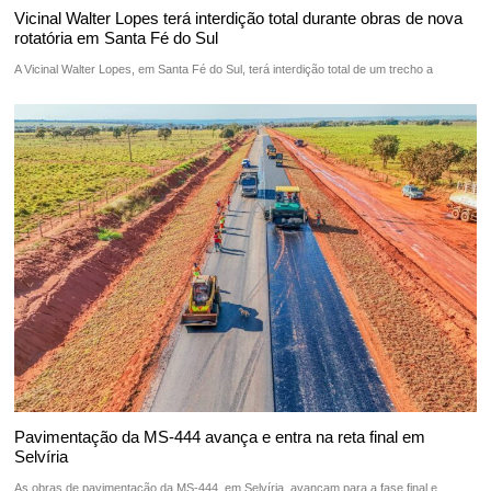
Vicinal Walter Lopes terá interdição total durante obras de nova
rotatória em Santa Fé do Sul
A Vicinal Walter Lopes, em Santa Fé do Sul, terá interdição total de um trecho a
Pavimentação da MS-444 avança e entra na reta final em
Selvíria
As obras de pavimentação da MS-444, em Selvíria, avançam para a fase final e