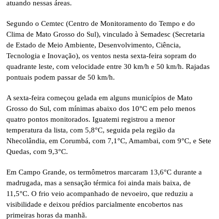
atuando nessas áreas.
Segundo o Cemtec (Centro de Monitoramento do Tempo e do
Clima de Mato Grosso do Sul), vinculado à Semadesc (Secretaria
de Estado de Meio Ambiente, Desenvolvimento, Ciência,
Tecnologia e Inovação), os ventos nesta sexta-feira sopram do
quadrante leste, com velocidade entre 30 km/h e 50 km/h. Rajadas
pontuais podem passar de 50 km/h.
A sexta-feira começou gelada em alguns municípios de Mato
Grosso do Sul, com mínimas abaixo dos 10°C em pelo menos
quatro pontos monitorados. Iguatemi registrou a menor
temperatura da lista, com 5,8°C, seguida pela região da
Nhecolândia, em Corumbá, com 7,1°C, Amambai, com 9°C, e Sete
Quedas, com 9,3°C.
Em Campo Grande, os termômetros marcaram 13,6°C durante a
madrugada, mas a sensação térmica foi ainda mais baixa, de
11,5°C. O frio veio acompanhado de nevoeiro, que reduziu a
visibilidade e deixou prédios parcialmente encobertos nas
primeiras horas da manhã.