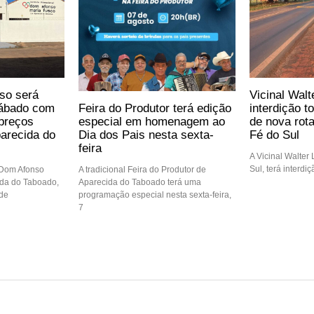
so será
Vicinal Walt
Feira do Produtor terá edição
sábado com
interdição t
especial em homenagem ao
preços
de nova rot
Dia dos Pais nesta sexta-
arecida do
Fé do Sul
feira
A Vicinal Walter
Sul, terá interdi
A tradicional Feira do Produtor de
 Dom Afonso
Aparecida do Taboado terá uma
ida do Taboado,
programação especial nesta sexta-feira,
 de
7