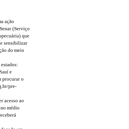
ma ação
 Senar (Serviço
opecuária) que
e sensibilizar
ação do meio
 estados:
iauí e
m procurar o
g.br/pre-
er acesso ao
sino médio
receberá