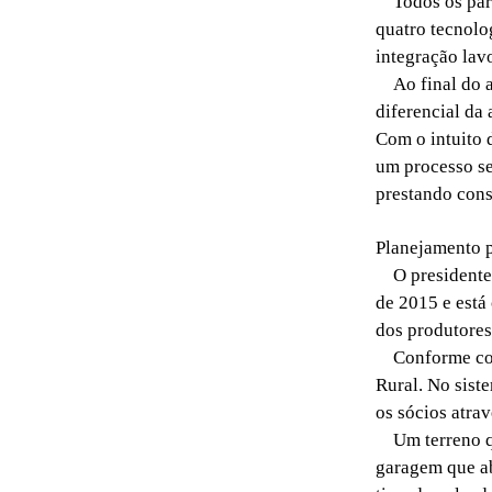
Todos os parti
quatro tecnolo
integração lavo
Ao final do a
diferencial da
Com o intuito d
um processo se
prestando consu
Planejamento 
O presidente d
de 2015 e está
dos produtores
Conforme conto
Rural. No sist
os sócios atrav
Um terreno que
garagem que ab