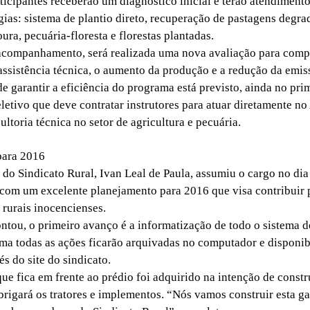
cipantes receberão um diagnóstico inicial e terão atendiment
gias: sistema de plantio direto, recuperação de pastagens degra
ura, pecuária-floresta e florestas plantadas.
companhamento, será realizada uma nova avaliação para comp
 assistência técnica, o aumento da produção e a redução da emis
e garantir a eficiência do programa está previsto, ainda no pri
letivo que deve contratar instrutores para atuar diretamente n
ltoria técnica no setor de agricultura e pecuária.
para 2016
o Sindicato Rural, Ivan Leal de Paula, assumiu o cargo no dia
 com um excelente planejamento para 2016 que visa contribuir 
 rurais inocencienses.
u, o primeiro avanço é a informatização de todo o sistema d
ema todas as ações ficarão arquivadas no computador e disponib
és do site do sindicato.
 fica em frente ao prédio foi adquirido na intenção de constr
rigará os tratores e implementos. “Nós vamos construir esta g