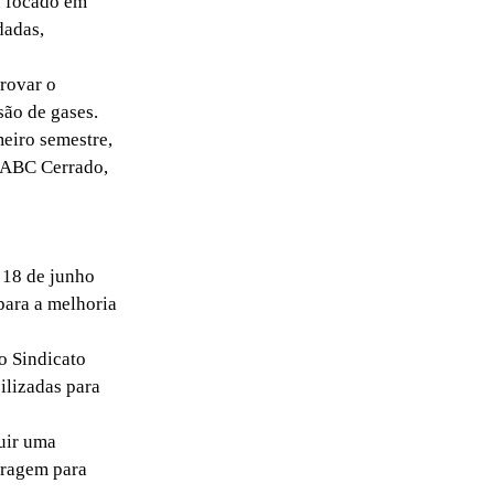
o focado em
dadas,
rovar o
são de gases.
meiro semestre,
o ABC Cerrado,
 18 de junho
para a melhoria
o Sindicato
ilizadas para
uir uma
aragem para