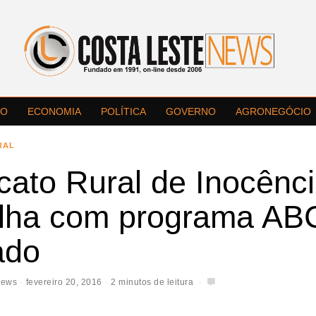
LO
ECONOMIA
POLÍTICA
GOVERNO
AGRONEGÓCIO
RAL
cato Rural de Inocênc
alha com programa AB
ado
News
fevereiro 20, 2016
2 minutos de leitura