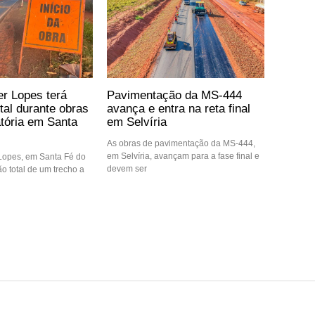
er Lopes terá
Pavimentação da MS-444
otal durante obras
avança e entra na reta final
atória em Santa
em Selvíria
As obras de pavimentação da MS-444,
em Selvíria, avançam para a fase final e
 Lopes, em Santa Fé do
devem ser
ção total de um trecho a