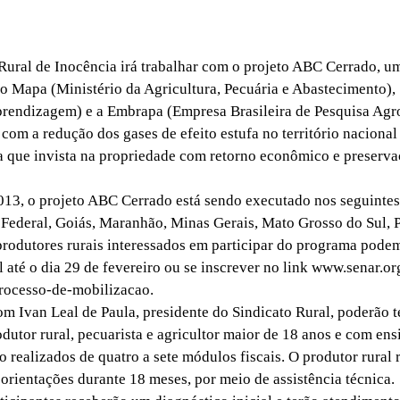
ral de Inocência irá trabalhar com o projeto ABC Cerrado, u
 o Mapa (Ministério da Agricultura, Pecuária e Abastecimento),
rendizagem) e a Embrapa (Empresa Brasileira de Pesquisa Agr
 com a redução dos gases de efeito estufa no território nacional 
a que invista na propriedade com retorno econômico e preserv
3, o projeto ABC Cerrado está sendo executado nos seguintes
o Federal, Goiás, Maranhão, Minas Gerais, Mato Grosso do Sul, P
produtores rurais interessados em participar do programa pode
 até o dia 29 de fevereiro ou se inscrever no link www.senar.or
rocesso-de-mobilizacao.
Ivan Leal de Paula, presidente do Sindicato Rural, poderão t
dutor rural, pecuarista e agricultor maior de 18 anos e com en
o realizados de quatro a sete módulos fiscais. O produtor rural 
 orientações durante 18 meses, por meio de assistência técnica.