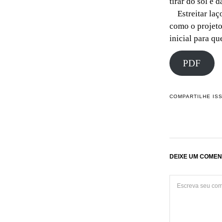
tirar do sol e 
Estreitar laço
como o projeto
inicial para q
PDF
COMPARTILHE IS
DEIXE UM COMEN