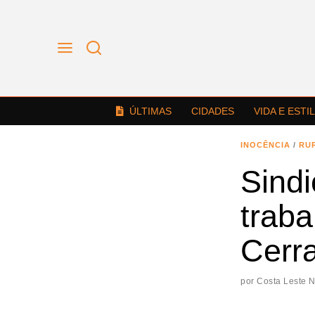
ÚLTIMAS
CIDADES
VIDA E ESTI
INOCÊNCIA
/
RU
Sindi
trab
Cerr
por
Costa Leste 