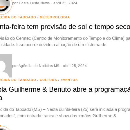
por
Costa Leste News
abril 25, 2024
ECIDA DO TABOADO
/
METEOROLOGIA
nta-feira tem previsão de sol e tempo se
visão do Cemtec (Centro de Monitoramento do Tempo e do Clima) para
osidade. Isso ocorre devido a atuação de um sistema de
por
Agência de Noticias MS
abril 25, 2024
ECIDA DO TABOADO
/
CULTURA
/
EVENTOS
la Guilherme & Benuto abre a programaçã
a
cida do Taboado (MS) – Nesta quinta-feira (25) será iniciada a progr
onados”, com entrada franca e show dos irmãos Guilherme &