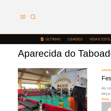
ÚLTIMAS
CIDADES
VIDA E ESTI
Aparecida do Taboad
APAR
Fes
As ce
terça
Mais