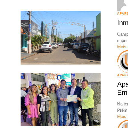
APAR
Inm
Campo
super
Mais
APAR
Apa
Em
Na te
Prêmi
Mais