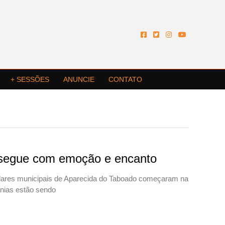
+ SESSÕES
ANUNCIE
CONTATO
a segue com emoção e encanto
olares municipais de Aparecida do Taboado começaram na
ônias estão sendo