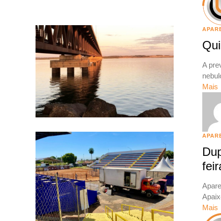
APAR
Qui
A pre
nebul
Mais
APAR
Dup
feir
Apare
Apaix
Mais