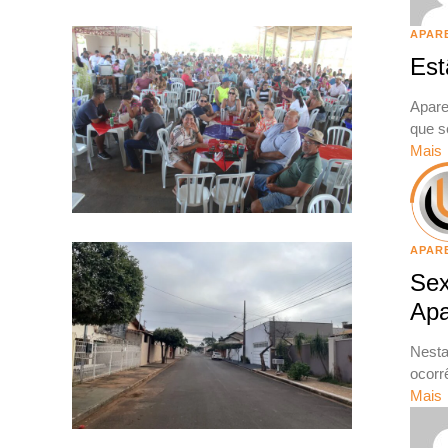
APAR
Est
Apare
que s
Mais
APAR
Sex
Apa
Nesta
ocorr
Mais