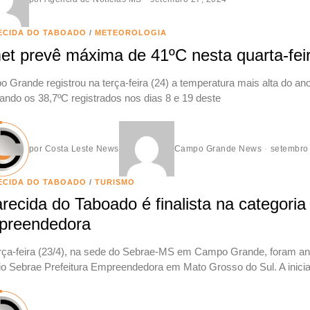
ECIDA DO TABOADO
/
METEOROLOGIA
et prevê máxima de 41ºC nesta quarta-fe
 Grande registrou na terça-feira (24) a temperatura mais alta do ano
ando os 38,7ºC registrados nos dias 8 e 19 deste
por
Costa Leste News
Campo Grande News
setembro
ECIDA DO TABOADO
/
TURISMO
recida do Taboado é finalista na categoria
preendedora
rça-feira (23/4), na sede do Sebrae-MS em Campo Grande, foram anu
o Sebrae Prefeitura Empreendedora em Mato Grosso do Sul. A inicia