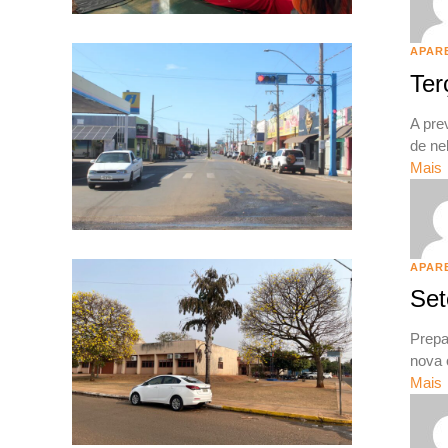
APAR
Ter
A pre
de ne
Mais
APAR
Set
Prepa
nova 
Mais