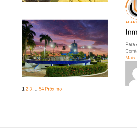
APAR
Inm
Para 
Cemte
Mais
1
2
3
…
54
Próximo