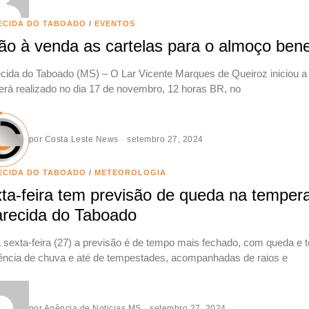
ECIDA DO TABOADO
/
EVENTOS
ão à venda as cartelas para o almoço bene
cida do Taboado (MS) – O Lar Vicente Marques de Queiroz iniciou a 
erá realizado no dia 17 de novembro, 12 horas BR, no
por
Costa Leste News
setembro 27, 2024
ECIDA DO TABOADO
/
METEOROLOGIA
ta-feira tem previsão de queda na temper
recida do Taboado
 sexta-feira (27) a previsão é de tempo mais fechado, com queda e
ência de chuva e até de tempestades, acompanhadas de raios e
por
Agência de Noticias MS
setembro 27, 2024