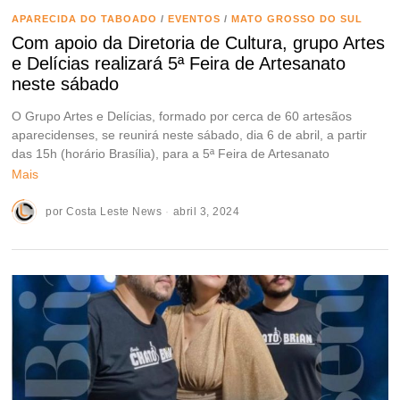
APARECIDA DO TABOADO
/
EVENTOS
/
MATO GROSSO DO SUL
Com apoio da Diretoria de Cultura, grupo Artes
e Delícias realizará 5ª Feira de Artesanato
neste sábado
O Grupo Artes e Delícias, formado por cerca de 60 artesãos
aparecidenses, se reunirá neste sábado, dia 6 de abril, a partir
das 15h (horário Brasília), para a 5ª Feira de Artesanato
Mais
por
Costa Leste News
abril 3, 2024