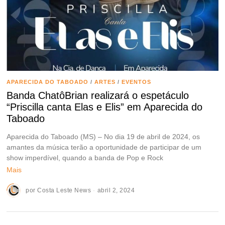
APARECIDA DO TABOADO
/
ARTES
/
EVENTOS
Banda ChatôBrian realizará o espetáculo
“Priscilla canta Elas e Elis” em Aparecida do
Taboado
Aparecida do Taboado (MS) – No dia 19 de abril de 2024, os
amantes da música terão a oportunidade de participar de um
show imperdível, quando a banda de Pop e Rock
Mais
por
Costa Leste News
abril 2, 2024