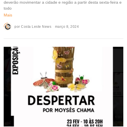
deverão movimentar a cidade e região a partir desta sexta-feira e
todo
Mais
por
Costa Leste News
março 8, 2024