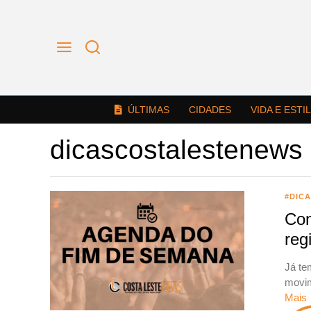
ÚLTIMAS
CIDADES
VIDA E ESTI
dicascostalestenews
#DIC
Con
reg
Já te
movim
Mais