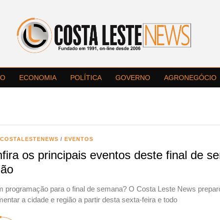
LO
ECONOMIA
POLÍTICA
GOVERNO
AGRONEGÓCIO
ACOSTALESTENEWS
/
EVENTOS
fira os principais eventos deste final de
ião
m programação para o final de semana? O Costa Leste News prepar
entar a cidade e região a partir desta sexta-feira e todo