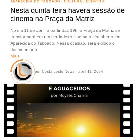
APARECIDA DO TABOADO
/
CULTURA
/
EVENTOS
Nesta quinta-feira haverá sessão de
cinema na Praça da Matriz
No dia 11 de abril, a partir das 19h, a Praça da Matriz se
transformará em um verdadeiro cinema a céu aberto em
Aparecida do Taboado. Nessa ocasião, será exibido o
documentário
Mais
por
Costa Leste News
abril 11, 2024