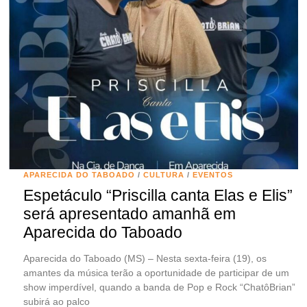
APARECIDA DO TABOADO
/
CULTURA
/
EVENTOS
Espetáculo “Priscilla canta Elas e Elis”
será apresentado amanhã em
Aparecida do Taboado
Aparecida do Taboado (MS) – Nesta sexta-feira (19), os
amantes da música terão a oportunidade de participar de um
show imperdível, quando a banda de Pop e Rock “ChatôBrian”
subirá ao palco