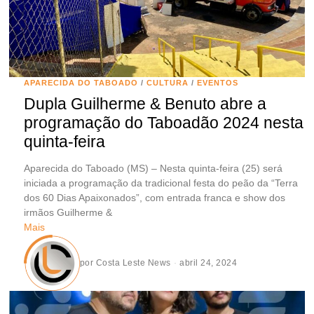
APARECIDA DO TABOADO
/
CULTURA
/
EVENTOS
Dupla Guilherme & Benuto abre a
programação do Taboadão 2024 nesta
quinta-feira
Aparecida do Taboado (MS) – Nesta quinta-feira (25) será
iniciada a programação da tradicional festa do peão da “Terra
dos 60 Dias Apaixonados”, com entrada franca e show dos
irmãos Guilherme &
Mais
por
Costa Leste News
abril 24, 2024