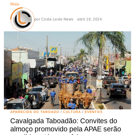
Mais
por
Costa Leste News
abril 18, 2024
APARECIDA DO TABOADO
/
CULTURA
/
EVENTOS
Cavalgada Taboadão: Convites do
almoço promovido pela APAE serão