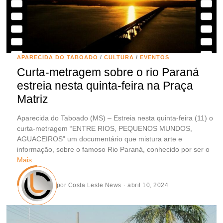
APARECIDA DO TABOADO
/
CULTURA
/
EVENTOS
Curta-metragem sobre o rio Paraná
estreia nesta quinta-feira na Praça
Matriz
Aparecida do Taboado (MS) – Estreia nesta quinta-feira (11) o
curta-metragem “ENTRE RIOS, PEQUENOS MUNDOS,
AGUACEIROS” um documentário que mistura arte e
informação, sobre o famoso Rio Paraná, conhecido por ser o
Mais
por
Costa Leste News
abril 10, 2024