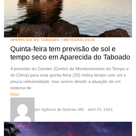
APARECIDA DO TABOADO
/
METEOROLOGIA
Quinta-feira tem previsão de sol e
tempo seco em Aparecida do Taboado
A previsão do Cemtec (Centro de Monitoramento do Tempo e
do Clima) para esta quinta-feira (25) indica tempo com sol e
pouca nebulosidade. Isso ocorre devido a atuação de um
sistema de
Mais
por
Agência de Noticias MS
abril 25, 2024