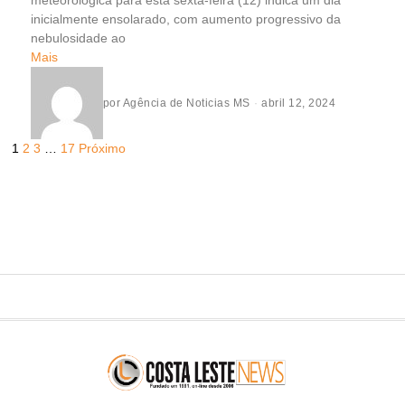
meteorológica para esta sexta-feira (12) indica um dia
inicialmente ensolarado, com aumento progressivo da
nebulosidade ao
Mais
por
Agência de Noticias MS
abril 12, 2024
1
2
3
…
17
Próximo