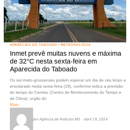
APARECIDA DO TABOADO
/
METEOROLOGIA
Inmet prevê muitas nuvens e máxima
de 32°C nesta sexta-feira em
Aparecida do Taboado
Os sul-mato-grossenses podem esperar um dia de céu limpo e
ensolarado nesta sexta-feira (19), conforme indica a previsão
do tempo do Cemtec (Centro de Monitoramento do Tempo e
de Clima), orgão do
Mais
por
Agência de Noticias MS
abril 19, 2024