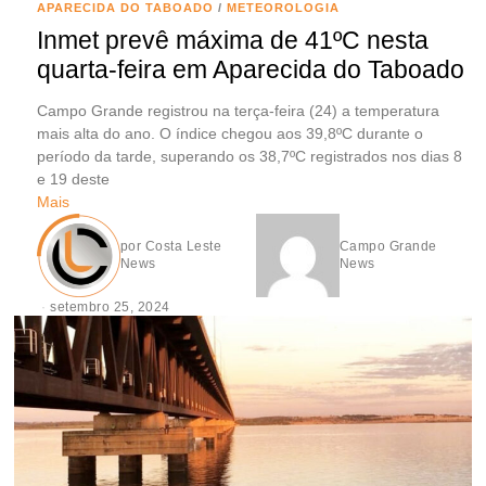
APARECIDA DO TABOADO
/
METEOROLOGIA
Inmet prevê máxima de 41ºC nesta
quarta-feira em Aparecida do Taboado
Campo Grande registrou na terça-feira (24) a temperatura
mais alta do ano. O índice chegou aos 39,8ºC durante o
período da tarde, superando os 38,7ºC registrados nos dias 8
e 19 deste
Mais
por
Costa Leste
Campo Grande
News
News
setembro 25, 2024