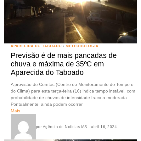
APARECIDA DO TABOADO
/
METEOROLOGIA
Previsão é de mais pancadas de
chuva e máxima de 35ºC em
Aparecida do Taboado
A previsão do Cemtec (Centro de Monitoramento do Tempo e
do Clima) para esta terça-feira (16) indica tempo instável, com
probabilidade de chuvas de intensidade fraca a moderada.
Pontualmente, ainda podem ocorrer
Mais
por
Agência de Noticias MS
abril 16, 2024