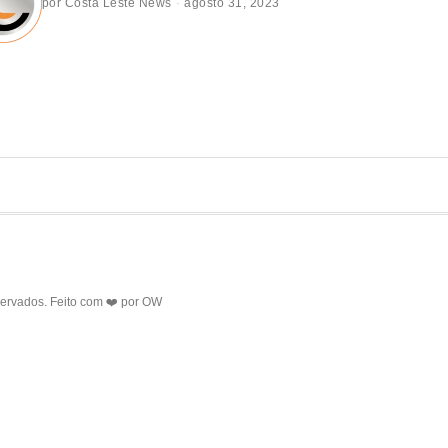
por
Costa Leste News
agosto 31, 2023
servados. Feito com ❤️ por
OW