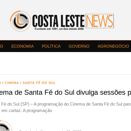
LO
ECONOMIA
POLÍTICA
GOVERNO
AGRONEGÓCIO
S
/
CINEMA
/
SANTA FÉ DO SUL
ema de Santa Fé do Sul divulga sessões po
 Fé do Sul (SP) – A programação do Cinema de Santa Fé do Sul para e
s em cartaz. A programação