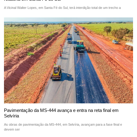
A Vicinal Walter Lopes, em Santa Fé do Sul, terá interdição total de um trecho a
Pavimentação da MS-444 avança e entra na reta final em
Selvíria
As obras de pavimentação da MS-444, em Selvíria, avançam para a fase final e
devem ser