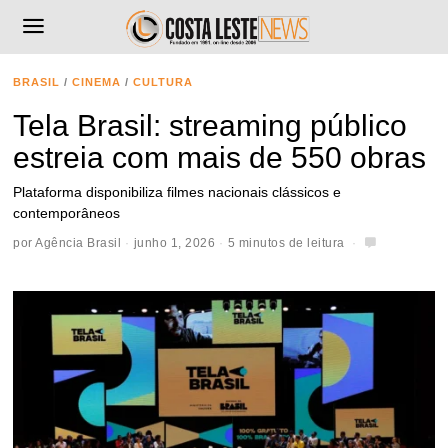
BRASIL
/
CINEMA
/
CULTURA
Tela Brasil: streaming público
estreia com mais de 550 obras
Plataforma disponibiliza filmes nacionais clássicos e
contemporâneos
por
Agência Brasil
junho 1, 2026
5 minutos de leitura