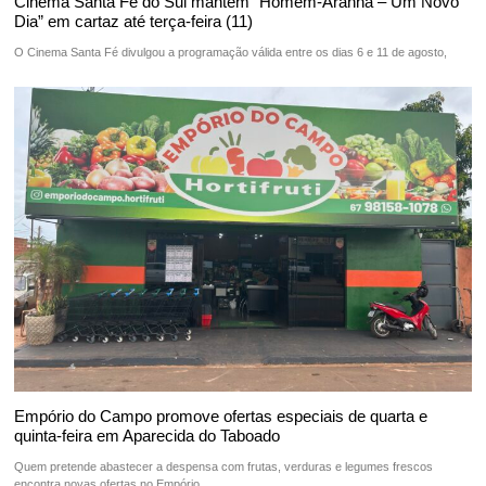
Cinema Santa Fé do Sul mantém “Homem-Aranha – Um Novo
Dia” em cartaz até terça-feira (11)
O Cinema Santa Fé divulgou a programação válida entre os dias 6 e 11 de agosto,
Empório do Campo promove ofertas especiais de quarta e
quinta-feira em Aparecida do Taboado
Quem pretende abastecer a despensa com frutas, verduras e legumes frescos
encontra novas ofertas no Empório