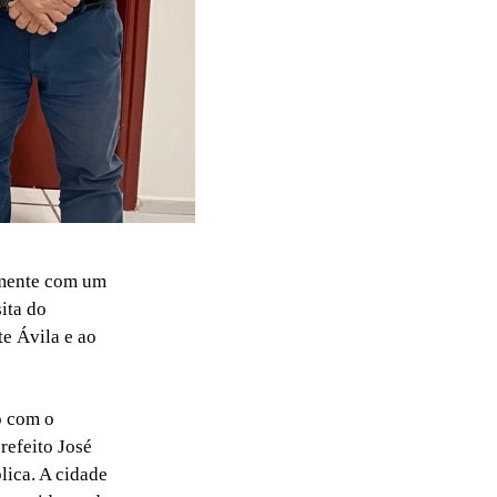
lmente com um
sita do
te Ávila e ao
o com o
refeito José
lica. A cidade