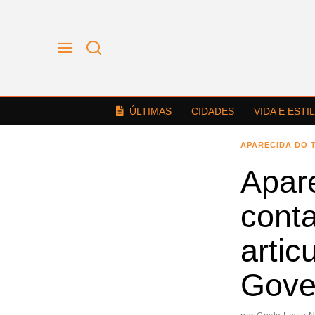
ÚLTIMAS
CIDADES
VIDA E ESTI
APARECIDA DO 
Apar
conta
artic
Gove