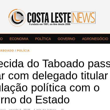
LO
ECONOMIA
POLÍTICA
GOVERNO
AGRONEGÓCIO
TABOADO
/
POLÍCIA
ecida do Taboado pas
r com delegado titula
ulação política com o
rno do Estado