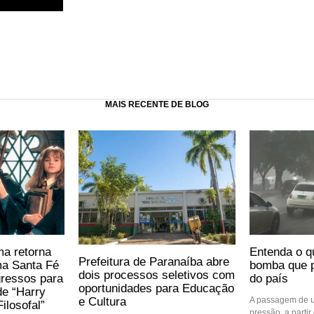
MAIS RECENTE DE BLOG
ma retorna
Entenda o q
Prefeitura de Paranaíba abre
ma Santa Fé
bomba que p
dois processos seletivos com
gressos para
do país
oportunidades para Educação
de “Harry
e Cultura
A passagem de u
ilosofal”
pressão, a partir 