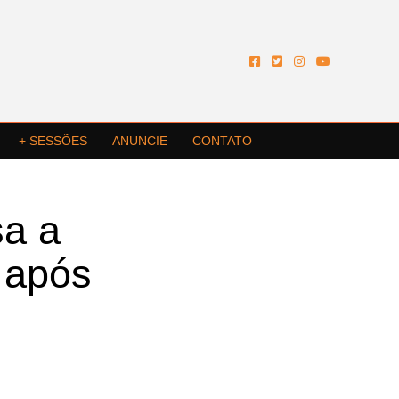
+ SESSÕES
ANUNCIE
CONTATO
sa a
r após