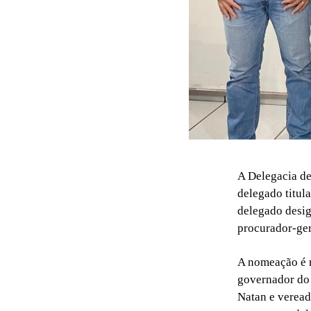
A Delegacia de
delegado titula
delegado desig
procurador-ger
A nomeação é r
governador do 
Natan e veread