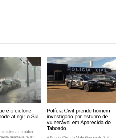
ue é o ciclone
Polícia Civil prende homem
ode atingir o Sul
investigado por estupro de
vulnerável em Aparecida do
Taboado
m sistema de baixa
desta quinta-feira (6),
A Polícia Civil de Mato Grosso do Sul,