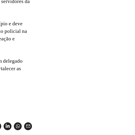
 servidores da
ípio e deve
o policial na
eação e
m delegado
talecer as