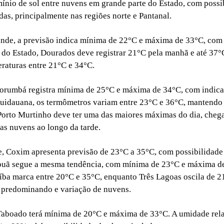
mínio de sol entre nuvens em grande parte do Estado, com possi
das, principalmente nas regiões norte e Pantanal.
de, a previsão indica mínima de 22°C e máxima de 33°C, com 
 do Estado, Dourados deve registrar 21°C pela manhã e até 37°C
eraturas entre 21°C e 34°C.
orumbá registra mínima de 25°C e máxima de 34°C, com indica
uidauana, os termômetros variam entre 23°C e 36°C, mantendo
 Porto Murtinho deve ter uma das maiores máximas do dia, cheg
as nuvens ao longo da tarde.
e, Coxim apresenta previsão de 23°C a 35°C, com possibilidad
puã segue a mesma tendência, com mínima de 23°C e máxima d
íba marca entre 20°C e 35°C, enquanto Três Lagoas oscila de 2
 predominando e variação de nuvens.
aboado terá mínima de 20°C e máxima de 33°C. A umidade rela