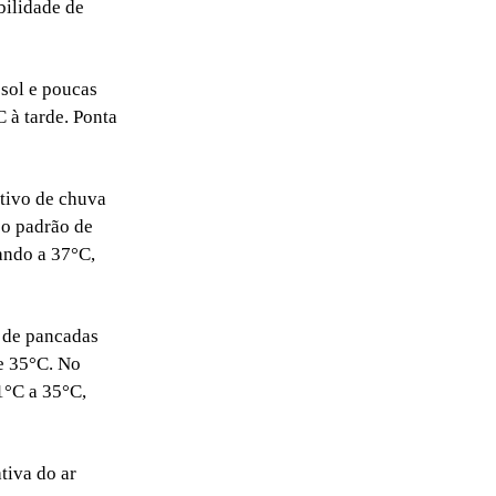
bilidade de
sol e poucas
 à tarde. Ponta
tivo de chuva
 o padrão de
ando a 37°C,
e de pancadas
e 35°C. No
1°C a 35°C,
tiva do ar