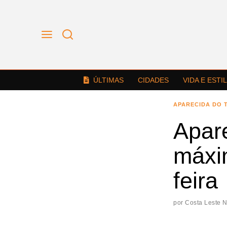
ÚLTIMAS
CIDADES
VIDA E ESTI
APARECIDA DO 
Apar
máxi
feira
por
Costa Leste 