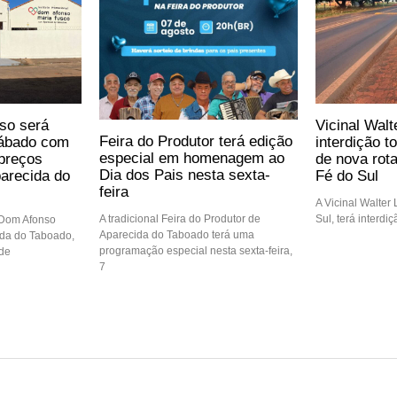
so será
Vicinal Walt
Feira do Produtor terá edição
sábado com
interdição t
especial em homenagem ao
preços
de nova rot
Dia dos Pais nesta sexta-
arecida do
Fé do Sul
feira
A Vicinal Walter
Sul, terá interdi
A tradicional Feira do Produtor de
 Dom Afonso
Aparecida do Taboado terá uma
ida do Taboado,
programação especial nesta sexta-feira,
 de
7