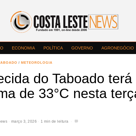
LO
ECONOMIA
POLÍTICA
GOVERNO
AGRONEGÓCIO
TABOADO
/
METEOROLOGIA
ecida do Taboado terá
ma de 33°C nesta terç
News
março 3, 2026
1 min de leitura