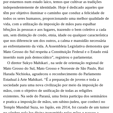
por estarmos num estado laico, temos que cultivar as tradições
independentemente de identidade. Hoje é dedicado aqueles que
têm por objetivo iluminar o caminho que conduz a felicidade de
todos os seres humanos, proporcionando uma melhor qualidade de
vida, com a utilização da imposição de mãos para espalhar
bênçãos às pessoas e aos lugares, trazendo o bem coletivo a cada
um, sem distinção de credo, etnia, idade ou qualquer característica
que nos diferencie um dos outros, a calma e mansidão necessária
ao enfrentamento da vida. A Assembleia Legislativa demonstra que
Mato Grosso do Sul respeita a Constituição Federal e o Estado está
inserido num país democrático”, registrou o parlamentar.
O diretor Sukyo Mahikari , na sede de orientação regional de
Mato Grosso do Sul, Mato Grosso e Noroeste de São Paulo, Rui
Harada Nichioka, agradeceu o reconhecimento do Parlamento
Estadual à Arte Mahikari. “É a preparação de jovens e toda a
sociedade para uma nova civilização por meio da imposição de
mãos, com o objetivo de unificação de todas as religiões
existentes. Na sede do Paraná, uma freira participa dos seminários
e pratica a imposição de mãos, um rabino-judeu, que conheci no
Templo Mundial Suza, no Japão, em 2014, foi curado de um tumor
no cérebro pela luz divina transmitida pelas mãos e passou a