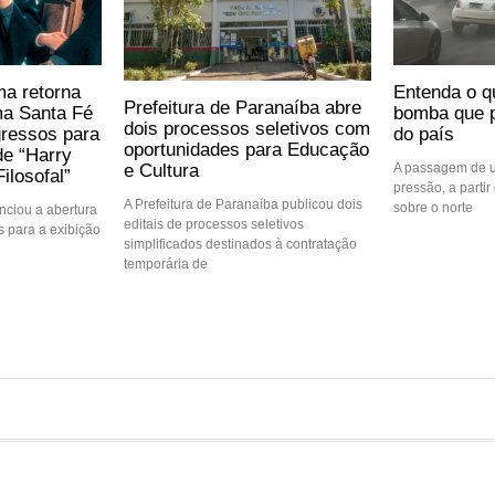
ma retorna
Entenda o q
Prefeitura de Paranaíba abre
ma Santa Fé
bomba que p
dois processos seletivos com
gressos para
do país
oportunidades para Educação
de “Harry
e Cultura
A passagem de u
ilosofal”
pressão, a partir 
A Prefeitura de Paranaíba publicou dois
sobre o norte
ciou a abertura
editais de processos seletivos
 para a exibição
simplificados destinados à contratação
temporária de