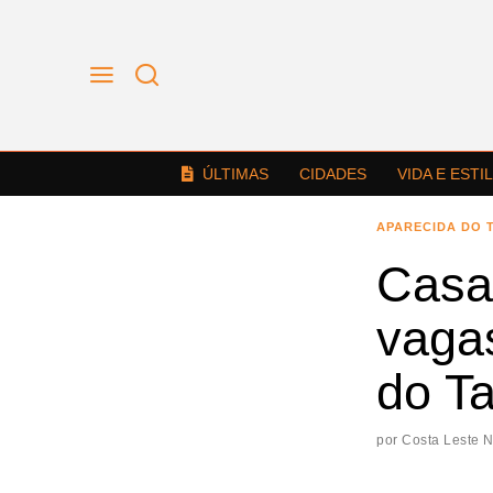
ÚLTIMAS
CIDADES
VIDA E ESTI
APARECIDA DO 
Casa
vaga
do T
por
Costa Leste 