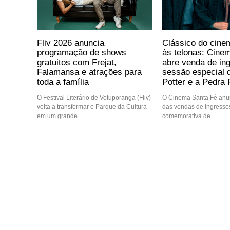
Fliv 2026 anuncia
Clássico do cine
programação de shows
às telonas: Cine
gratuitos com Frejat,
abre venda de in
Falamansa e atrações para
sessão especial 
toda a família
Potter e a Pedra F
O Festival Literário de Votuporanga (Fliv)
O Cinema Santa Fé anun
volta a transformar o Parque da Cultura
das vendas de ingressos
em um grande
comemorativa de