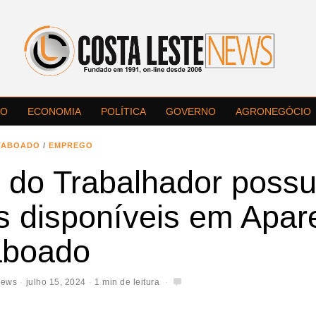
LO
ECONOMIA
POLÍTICA
GOVERNO
AGRONEGÓCIO
TABOADO
/
EMPREGO
 do Trabalhador possu
s disponíveis em Apar
aboado
News
julho 15, 2024
1 min de leitura