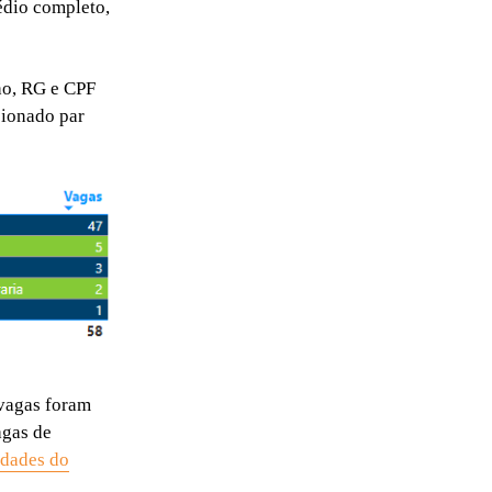
édio completo,
ho, RG e CPF
cionado par
 vagas foram
agas de
idades do