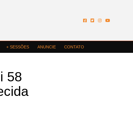
+ SESSÕES
ANUNCIE
CONTATO
i 58
ecida