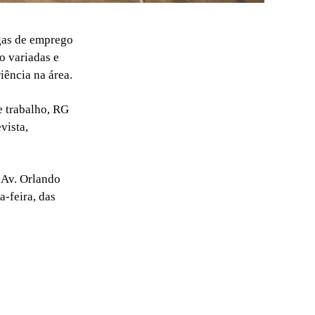
gas de emprego
o variadas e
iência na área.
e trabalho, RG
vista,
 Av. Orlando
-feira, das