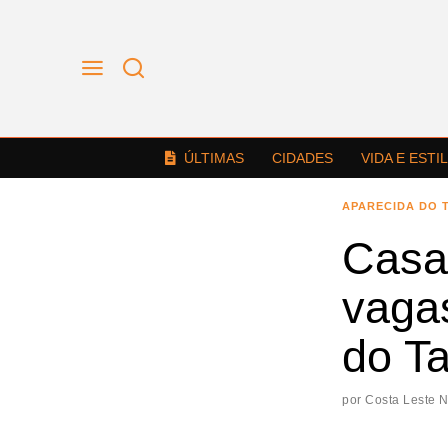
ÚLTIMAS
CIDADES
VIDA E ESTI
APARECIDA DO 
Casa
vaga
do T
por
Costa Leste 