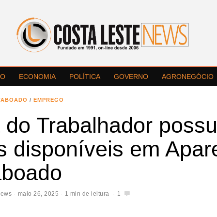
LO
ECONOMIA
POLÍTICA
GOVERNO
AGRONEGÓCIO
TABOADO
/
EMPREGO
 do Trabalhador possu
s disponíveis em Apar
aboado
News
maio 26, 2025
1 min de leitura
1