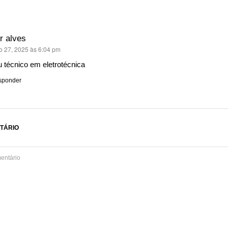
r alves
o 27, 2025 às 6:04 pm
se:
 técnico em eletrotécnica
sponder
TÁRIO