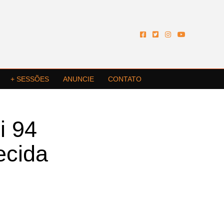
+ SESSÕES
ANUNCIE
CONTATO
i 94
ecida