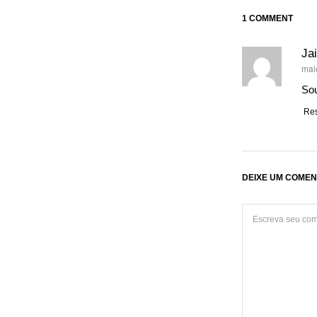
1 COMMENT
Jai
mai
dis
Sou
Re
DEIXE UM COMEN