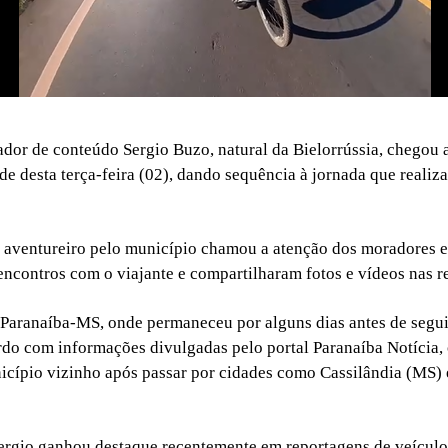
riador de conteúdo Sergio Buzo, natural da Bielorrússia, chegou
e desta terça-feira (02), dando sequência à jornada que realiza
aventureiro pelo município chamou a atenção dos moradores e
 encontros com o viajante e compartilharam fotos e vídeos nas re
 Paranaíba-MS, onde permaneceu por alguns dias antes de segu
rdo com informações divulgadas pelo portal Paranaíba Notícia, 
cípio vizinho após passar por cidades como Cassilândia (MS) 
Sergio ganhou destaque recentemente em reportagens de veículo