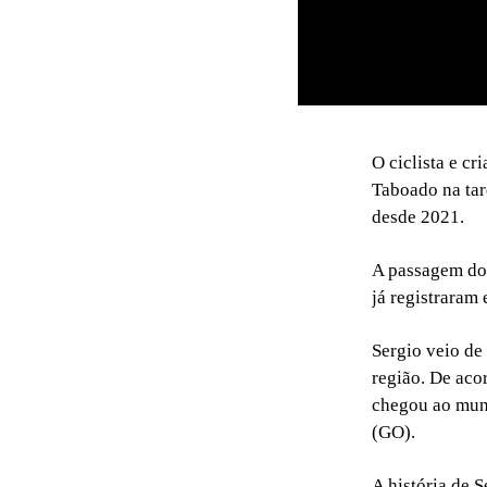
O ciclista e c
Taboado na tard
desde 2021.
A passagem do 
já registraram
Sergio veio de
região. De aco
chegou ao muni
(GO).
A história de 