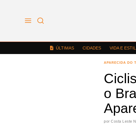
ÚLTIMAS
CIDADES
VIDA E ESTI
APARECIDA DO 
Cicli
o Bra
Apar
por
Costa Leste 