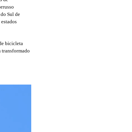
orrusso
 do Sul de
 estados
e bicicleta
em transformado