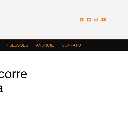
+ SESSÕES
ANUNCIE
CONTATO
corre
a