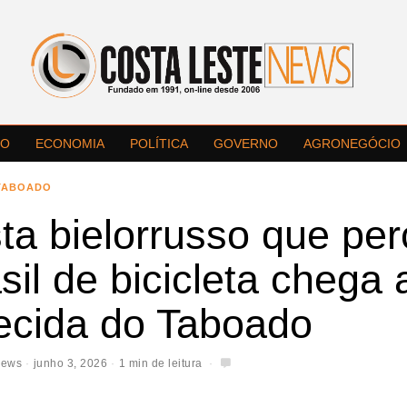
LO
ECONOMIA
POLÍTICA
GOVERNO
AGRONEGÓCIO
TABOADO
sta bielorrusso que per
sil de bicicleta chega 
ecida do Taboado
News
junho 3, 2026
1 min de leitura