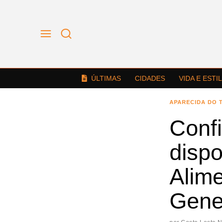
ÚLTIMAS
CIDADES
VIDA E ESTI
APARECIDA DO 
Conf
dispo
Alim
Gen