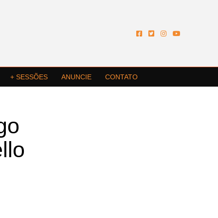
+ SESSÕES
ANUNCIE
CONTATO
go
llo