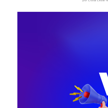
por
Costa Leste 