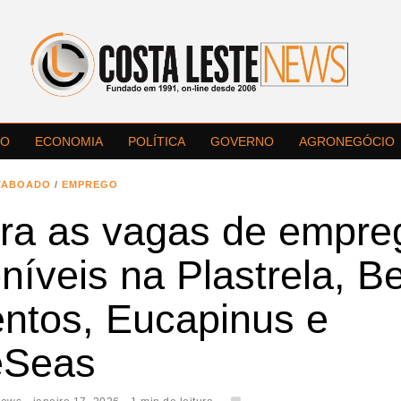
LO
ECONOMIA
POLÍTICA
GOVERNO
AGRONEGÓCIO
TABOADO
/
EMPREGO
ira as vagas de empre
níveis na Plastrela, Be
entos, Eucapinus e
eSeas