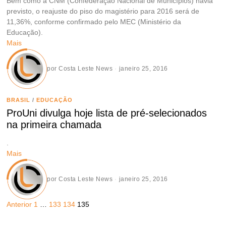
Bem como a CNM (Confederação Nacional de Municípios) havia
previsto, o reajuste do piso do magistério para 2016 será de
11,36%, conforme confirmado pelo MEC (Ministério da
Educação).
Mais
por
Costa Leste News
janeiro 25, 2016
BRASIL
/
EDUCAÇÃO
ProUni divulga hoje lista de pré-selecionados
na primeira chamada
.
Mais
por
Costa Leste News
janeiro 25, 2016
Anterior
1
…
133
134
135