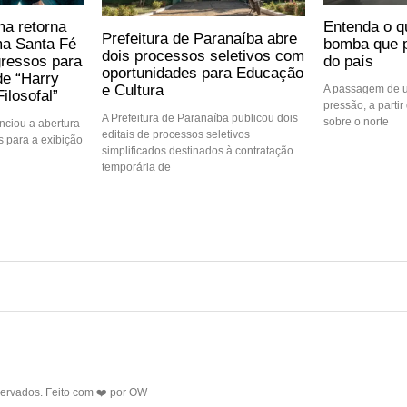
ma retorna
Entenda o q
Prefeitura de Paranaíba abre
ma Santa Fé
bomba que p
dois processos seletivos com
gressos para
do país
oportunidades para Educação
de “Harry
e Cultura
A passagem de u
ilosofal”
pressão, a partir 
A Prefeitura de Paranaíba publicou dois
sobre o norte
ciou a abertura
editais de processos seletivos
 para a exibição
simplificados destinados à contratação
temporária de
servados. Feito com ❤️ por
OW