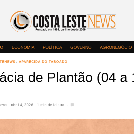
LO
ECONOMIA
POLÍTICA
GOVERNO
AGRONEGÓCIO
STENEWS
/
APARECIDA DO TABOADO
ácia de Plantão (04 a 
News
abril 4, 2026
1 min de leitura