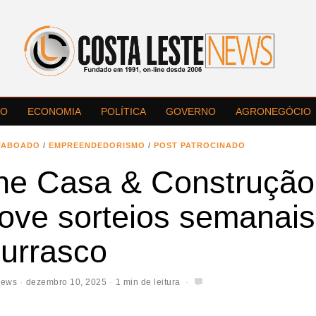
LO
ECONOMIA
POLÍTICA
GOVERNO
AGRONEGÓCIO
TABOADO
/
EMPREENDEDORISMO
/
POST PATROCINADO
ne Casa & Construção
ove sorteios semanais
hurrasco
News
dezembro 10, 2025
1 min de leitura