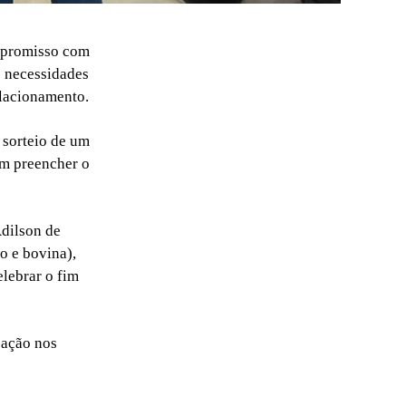
mpromisso com
s necessidades
elacionamento.
o sorteio de um
vem preencher o
Adilson de
o e bovina),
lebrar o fim
pação nos