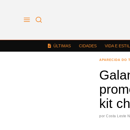
ÚLTIMAS
CIDADES
VIDA E ESTI
APARECIDA DO 
Gala
prom
kit c
por
Costa Leste 