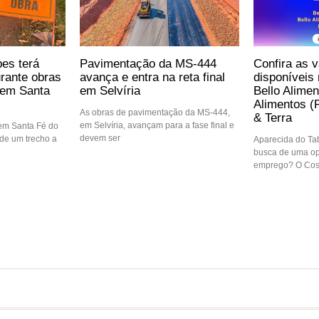
pes terá
Pavimentação da MS-444
Confira as 
urante obras
avança e entra na reta final
disponíveis 
a em Santa
em Selvíria
Bello Alimen
Alimentos (
As obras de pavimentação da MS-444,
& Terra
em Selvíria, avançam para a fase final e
 em Santa Fé do
devem ser
l de um trecho a
Aparecida do Ta
busca de uma op
emprego? O Cos