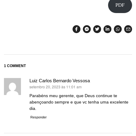
PDF
1 COMMENT
Luiz Carlos Bernardo Vessosa
setembro 20, 2023 às 11:01 am
disse:
Parabéns meu gerente, que Deus continue te
abençoando sempre e que vc tenha uma excelente
dia.
Responder